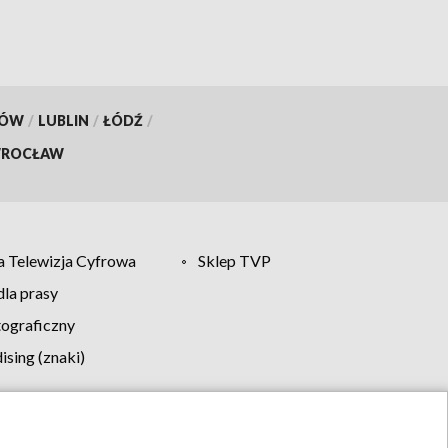
KÓW
/
LUBLIN
/
ŁÓDŹ
/
ROCŁAW
 Telewizja Cyfrowa
Sklep TVP
la prasy
tograficzny
sing (znaki)