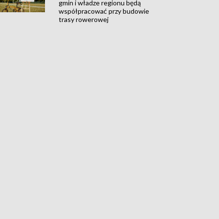
gmin i władze regionu będą
współpracować przy budowie
trasy rowerowej