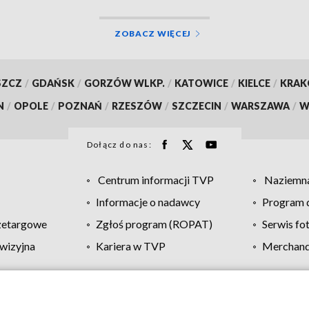
ZOBACZ WIĘCEJ
SZCZ
/
GDAŃSK
/
GORZÓW WLKP.
/
KATOWICE
/
KIELCE
/
KRA
N
/
OPOLE
/
POZNAŃ
/
RZESZÓW
/
SZCZECIN
/
WARSZAWA
/
W
Dołącz do nas:
Centrum informacji TVP
Naziemna
Informacje o nadawcy
Program d
zetargowe
Zgłoś program (ROPAT)
Serwis fo
wizyjna
Kariera w TVP
Merchandi