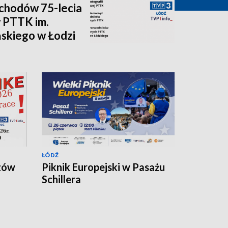
chodów 75-lecia
 PTTK im.
skiego w Łodzi
ŁÓDŹ
zów
Piknik Europejski w Pasażu
Schillera