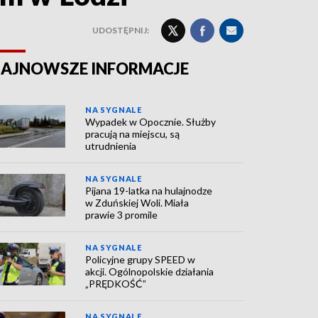
UDOSTĘPNIJ:
AJNOWSZE INFORMACJE
NA SYGNALE
Wypadek w Opocznie. Służby
pracują na miejscu, są
utrudnienia
NA SYGNALE
Pijana 19-latka na hulajnodze
w Zduńskiej Woli. Miała
prawie 3 promile
NA SYGNALE
Policyjne grupy SPEED w
akcji. Ogólnopolskie działania
„PRĘDKOŚĆ”
NA SYGNALE