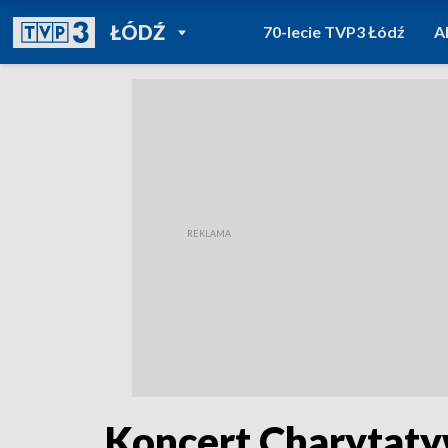
POWRÓT DO
ŁÓDŹ
70-lecie TVP3 Łódź
A
TVP REGIONY
Koncert Charytat