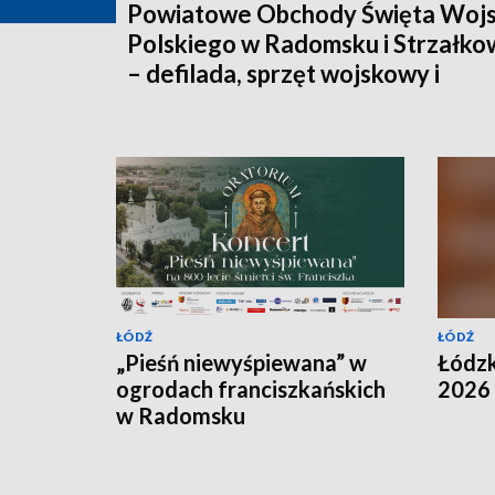
Powiatowe Obchody Święta Woj
Polskiego w Radomsku i Strzałko
– defilada, sprzęt wojskowy i
spotkanie z historią
ŁÓDŹ
ŁÓDŹ
„Pieśń niewyśpiewana” w
Łódz
ogrodach franciszkańskich
2026
w Radomsku