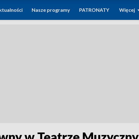
ktualności
Nasze programy
PATRONATY
Więcej
ywny w Teatrze Muzyczny