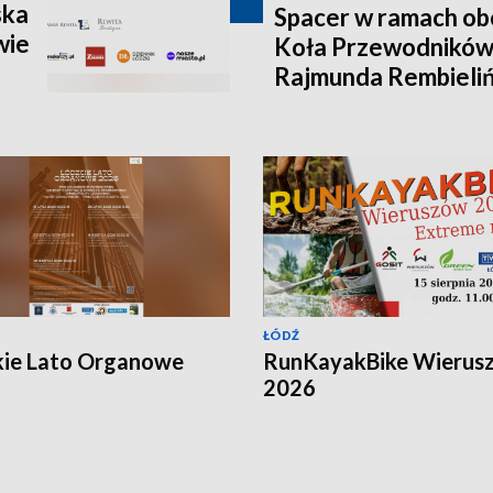
ska
Spacer w ramach ob
wie
Koła Przewodników
Rajmunda Rembieliń
ŁÓDŹ
kie Lato Organowe
RunKayakBike Wierus
2026