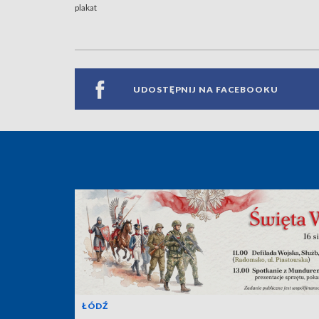
plakat
UDOSTĘPNIJ NA FACEBOOKU
ŁÓDŹ