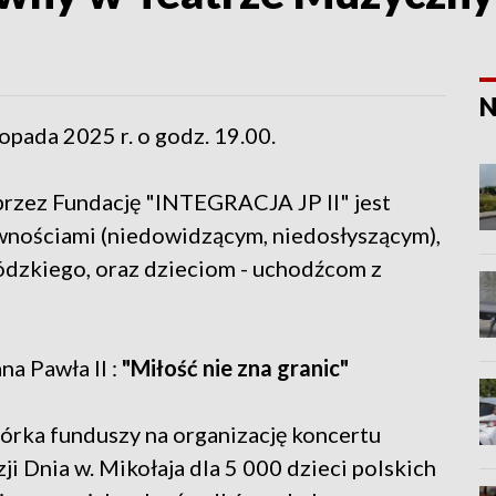
N
opada 2025 r. o godz. 19.00.
przez Fundację "INTEGRACJA JP II" jest
nościami (niedowidzącym, niedosłyszącym),
ódzkiego, oraz dzieciom - uchodźcom z
na Pawła II :
"Miłość nie zna granic"
iórka funduszy na organizację koncertu
i Dnia w. Mikołaja dla 5 000 dzieci polskich