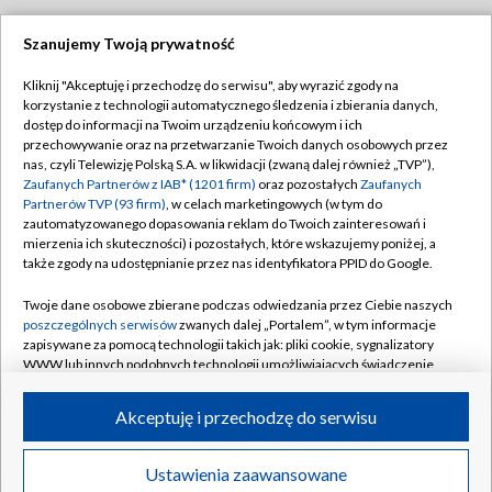
Szanujemy Twoją prywatność
Dołącz do nas:
Kliknij "Akceptuję i przechodzę do serwisu", aby wyrazić zgody na
korzystanie z technologii automatycznego śledzenia i zbierania danych,
TVP
dostęp do informacji na Twoim urządzeniu końcowym i ich
Abonament TVP
przechowywanie oraz na przetwarzanie Twoich danych osobowych przez
Regulamin TVP
nas, czyli Telewizję Polską S.A. w likwidacji (zwaną dalej również „TVP”),
Emisja w TVP
Zaufanych Partnerów z IAB* (1201 firm)
oraz pozostałych
Zaufanych
Polityka prywatności
Partnerów TVP (93 firm)
, w celach marketingowych (w tym do
Centrum informacji TVP
Moje zgody
zautomatyzowanego dopasowania reklam do Twoich zainteresowań i
mierzenia ich skuteczności) i pozostałych, które wskazujemy poniżej, a
Naziemna Telewizja Cyfrowa
Pomoc
także zgody na udostępnianie przez nas identyfikatora PPID do Google.
Sklep TVP
Biuro reklamy
Twoje dane osobowe zbierane podczas odwiedzania przez Ciebie naszych
Rada Programowa
poszczególnych serwisów
zwanych dalej „Portalem”, w tym informacje
Kontakt
zapisywane za pomocą technologii takich jak: pliki cookie, sygnalizatory
System NOS
WWW lub innych podobnych technologii umożliwiających świadczenie
dopasowanych i bezpiecznych usług, personalizację treści oraz reklam,
Informacje o nadawcy
Kanały
udostępnianie funkcji mediów społecznościowych oraz analizowanie
Akceptuję i przechodzę do serwisu
ruchu w Internecie.
Program dla prasy
©2026 Telewizja Polska S.A. w likwidacji
Biuro Reklamy
Twoje dane osobowe zbierane podczas odwiedzania przez Ciebie
Ustawienia zaawansowane
poszczególnych serwisów
na Portalu, takie jak adresy IP, identyfikatory