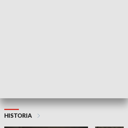
Idź się zbadaj
Nie poddaję si
GOSPODARKA
Strefa biznesu
HISTORIA