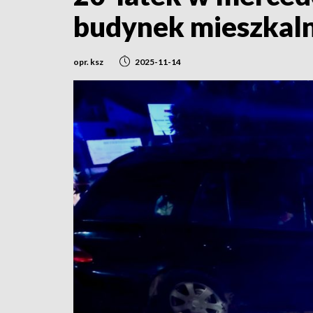
budynek mieszkalny
opr. ksz
2025-11-14