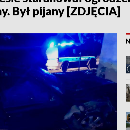
. Był pijany [ZDJĘCIA]
N