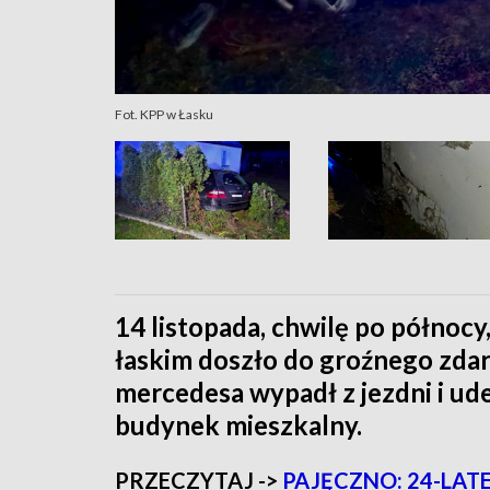
Fot. KPP w Łasku
14 listopada, chwilę po północ
łaskim doszło do groźnego zda
mercedesa wypadł z jezdni i ud
budynek mieszkalny.
PRZECZYTAJ ->
PAJĘCZNO: 24-LATE