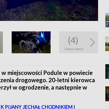
(4)
Zobacz zdjęcia
y, w miejscowości Podule w powiecie
rzenia drogowego. 20-letni kierowca
erzył w ogrodzenie, a następnie w
K PIJANY JECHAŁ CHODNIKIEM I