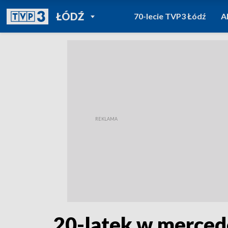
POWRÓT DO
ŁÓDŹ
70-lecie TVP3 Łódź
A
TVP REGIONY
20-latek w merced