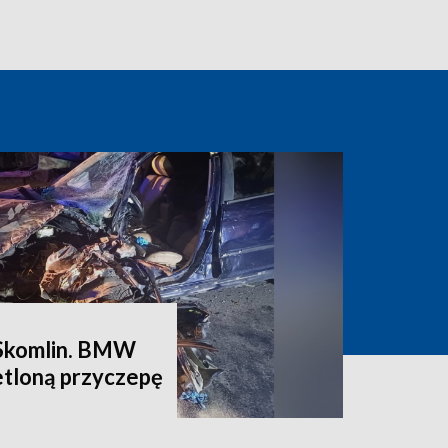
Skomlin. BMW
etloną przyczepę