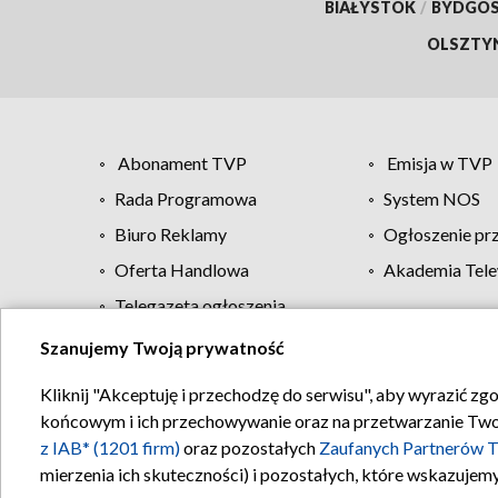
BIAŁYSTOK
/
BYDGO
OLSZTY
Abonament TVP
Emisja w TVP
Rada Programowa
System NOS
Biuro Reklamy
Ogłoszenie pr
Oferta Handlowa
Akademia Tele
Telegazeta ogłoszenia
Szanujemy Twoją prywatność
Regulamin TVP
Kliknij "Akceptuję i przechodzę do serwisu", aby wyrazić zg
końcowym i ich przechowywanie oraz na przetwarzanie Twoich
z IAB* (1201 firm)
oraz pozostałych
Zaufanych Partnerów T
mierzenia ich skuteczności) i pozostałych, które wskazujemy