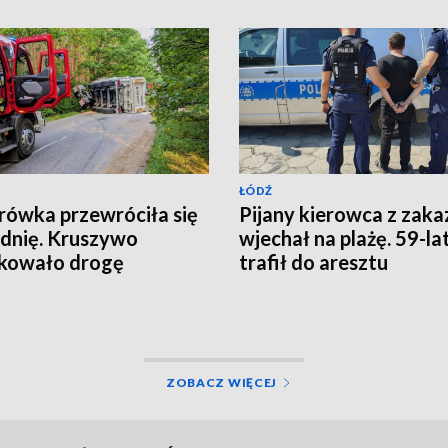
ŁÓDŹ
rówka przewróciła się
Pijany kierowca z zak
zdnię. Kruszywo
wjechał na plażę. 59-la
kowało drogę
trafił do aresztu
ZOBACZ WIĘCEJ