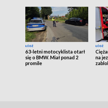
ŁÓDŹ
ŁÓDŹ
63-letni motocyklista otarł
Cięża
się o BMW. Miał ponad 2
na je
promile
zablo