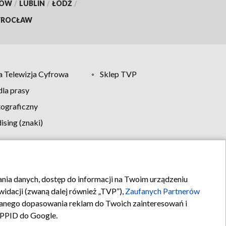
KÓW
/
LUBLIN
/
ŁÓDŹ
/
ROCŁAW
 Telewizja Cyfrowa
Sklep TVP
la prasy
tograficzny
sing (znaki)
klamy
Kontakt
rania danych, dostęp do informacji na Twoim urządzeniu
idacji (zwaną dalej również „TVP”),
Zaufanych Partnerów
anego dopasowania reklam do Twoich zainteresowań i
a PPID do Google.