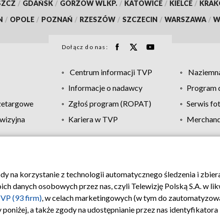
SZCZ
/
GDAŃSK
/
GORZÓW WLKP.
/
KATOWICE
/
KIELCE
/
KRA
N
/
OPOLE
/
POZNAŃ
/
RZESZÓW
/
SZCZECIN
/
WARSZAWA
/
W
Dołącz do nas:
Centrum informacji TVP
Naziemna
Informacje o nadawcy
Program d
zetargowe
Zgłoś program (ROPAT)
Serwis fo
wizyjna
Kariera w TVP
Merchandi
Polityka prywatności
Moje zgody
Pomoc
Biuro re
ody na korzystanie z technologii automatycznego śledzenia i zbie
 danych osobowych przez nas, czyli Telewizję Polską S.A. w likw
VP (93 firm)
, w celach marketingowych (w tym do zautomatyzow
 poniżej, a także zgody na udostępnianie przez nas identyfikator