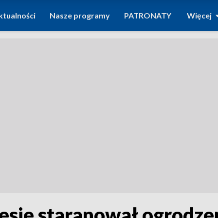
ktualności
Nasze programy
PATRONATY
Więcej
esie staranował ogrodzen