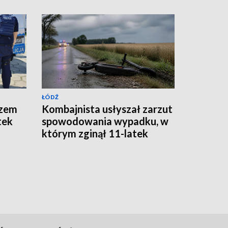
ŁÓDŹ
azem
Kombajnista usłyszał zarzut
tek
spowodowania wypadku, w
którym zginął 11-latek