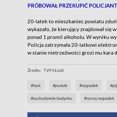
PRÓBOWAŁ PRZEKUPIĆ POLICJAN
20-latek to mieszkaniec powiatu zduń
wykazało, że kierujący znajdował się w
ponad 1 promil alkoholu. W wyniku wy
Policja zatrzymała 20-latkowi elektr
w stanie nietrzeźwości grozi mu kara 
Źródło:
TVP3 Łódź
#łask
#podule
#wypadek
#pi
#uszkodzenie budynku
#nocny wypadek