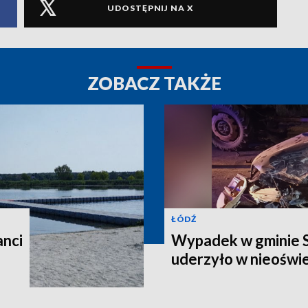
UDOSTĘPNIJ NA X
ZOBACZ TAKŻE
ŁÓDŹ
anci
Wypadek w gminie 
uderzyło w nieoświ