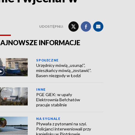
UDOSTĘPNIJ:
AJNOWSZE INFORMACJE
SPOŁECZNE
Urzędnicy mówią „usunąć”,
mieszkańcy mówią „zostawić”.
Basen niezgody w Łodzi
INNE
PGE GiEK: w upały
Elektrownia Bełchatów
pracuje stabilnie
NA SYGNALE
Pływała z pytonami na szyi.
Policjanci interweniowali przy
kąpielisku w Piotrkowie