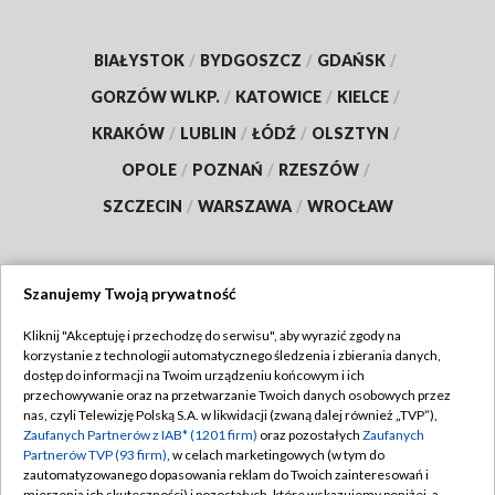
BIAŁYSTOK
/
BYDGOSZCZ
/
GDAŃSK
/
GORZÓW WLKP.
/
KATOWICE
/
KIELCE
/
KRAKÓW
/
LUBLIN
/
ŁÓDŹ
/
OLSZTYN
/
OPOLE
/
POZNAŃ
/
RZESZÓW
/
SZCZECIN
/
WARSZAWA
/
WROCŁAW
Szanujemy Twoją prywatność
Dołącz do nas:
Kliknij "Akceptuję i przechodzę do serwisu", aby wyrazić zgody na
korzystanie z technologii automatycznego śledzenia i zbierania danych,
TVP
dostęp do informacji na Twoim urządzeniu końcowym i ich
Abonament TVP
przechowywanie oraz na przetwarzanie Twoich danych osobowych przez
Regulamin TVP
nas, czyli Telewizję Polską S.A. w likwidacji (zwaną dalej również „TVP”),
Emisja w TVP
Polityka prywatności
Zaufanych Partnerów z IAB* (1201 firm)
oraz pozostałych
Zaufanych
Partnerów TVP (93 firm)
, w celach marketingowych (w tym do
Centrum informacji TVP
Moje zgody
zautomatyzowanego dopasowania reklam do Twoich zainteresowań i
mierzenia ich skuteczności) i pozostałych, które wskazujemy poniżej, a