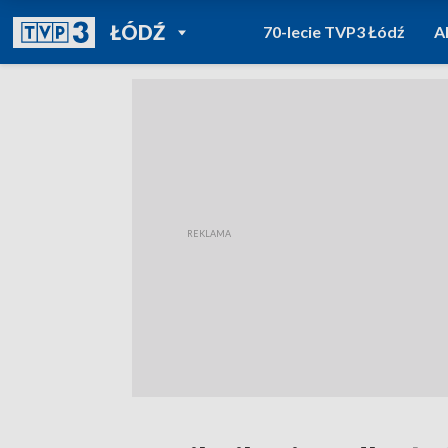
POWRÓT DO
ŁÓDŹ
70-lecie TVP3 Łódź
A
TVP REGIONY