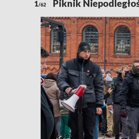
Piknik Niepodległoś
1
/62