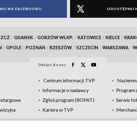
NIJ NA FACEBOOKU
UDOSTĘPNIJ 
SZCZ
/
GDAŃSK
/
GORZÓW WLKP.
/
KATOWICE
/
KIELCE
/
KRA
N
/
OPOLE
/
POZNAŃ
/
RZESZÓW
/
SZCZECIN
/
WARSZAWA
/
W
Dołącz do nas:
Centrum informacji TVP
Naziemna
Informacje o nadawcy
Program d
zetargowe
Zgłoś program (ROPAT)
Serwis fo
wizyjna
Kariera w TVP
Merchandi