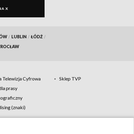
NA X
KÓW
/
LUBLIN
/
ŁÓDŹ
/
ROCŁAW
 Telewizja Cyfrowa
Sklep TVP
la prasy
tograficzny
sing (znaki)