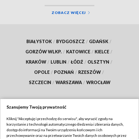
ZOBACZ WIĘCEJ
BIAŁYSTOK
/
BYDGOSZCZ
/
GDAŃSK
/
GORZÓW WLKP.
/
KATOWICE
/
KIELCE
/
KRAKÓW
/
LUBLIN
/
ŁÓDŹ
/
OLSZTYN
/
OPOLE
/
POZNAŃ
/
RZESZÓW
/
SZCZECIN
/
WARSZAWA
/
WROCŁAW
Szanujemy Twoją prywatność
Dołącz do nas:
Kliknij "Akceptuję i przechodzę do serwisu", aby wyrazić zgody na
korzystanie z technologii automatycznego śledzenia i zbierania danych,
TVP
dostęp do informacji na Twoim urządzeniu końcowym i ich
Abonament TVP
przechowywanie oraz na przetwarzanie Twoich danych osobowych przez
Regulamin TVP