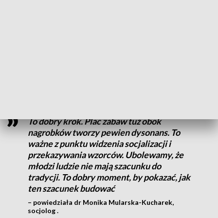
łódzkim, planuje postawić pomnik przy zabytkowej bramie
dawnego cmentarza. Ma to być około dwumetrowy obelisk z
tablicą informacyjną.
Pomnik będzie upamiętniał dawnych mieszkańców Łodzi,
którzy zostali tu pochowani, a jednocześnie informował
obecnych użytkowników parku o historii tego miejsca.
To dobry krok. Plac zabaw tuż obok
nagrobków tworzy pewien dysonans. To
ważne z punktu widzenia socjalizacji i
przekazywania wzorców. Ubolewamy, że
młodzi ludzie nie mają szacunku do
tradycji. To dobry moment, by pokazać, jak
ten szacunek budować
– powiedziała dr Monika Mularska-Kucharek,
socjolog .