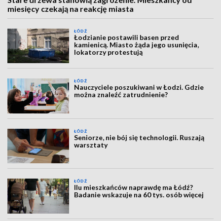
miesięcy czekają na reakcję miasta
ŁÓDŹ
Łodzianie postawili basen przed
kamienicą. Miasto żąda jego usunięcia,
lokatorzy protestują
ŁÓDŹ
Nauczyciele poszukiwani w Łodzi. Gdzie
można znaleźć zatrudnienie?
ŁÓDŹ
Seniorze, nie bój się technologii. Ruszają
warsztaty
ŁÓDŹ
Ilu mieszkańców naprawdę ma Łódź?
Badanie wskazuje na 60 tys. osób więcej