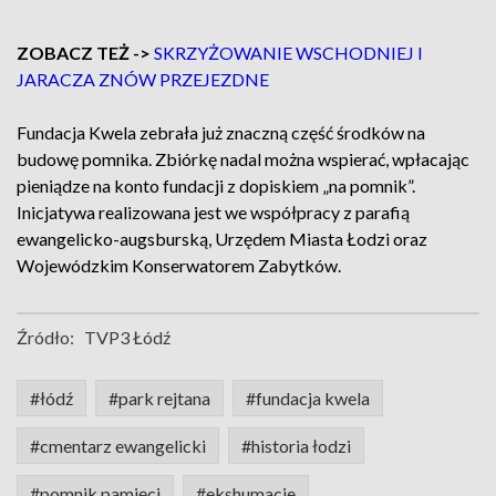
ZOBACZ TEŻ ->
SKRZYŻOWANIE WSCHODNIEJ I
JARACZA ZNÓW PRZEJEZDNE
Fundacja Kwela zebrała już znaczną część środków na
budowę pomnika. Zbiórkę nadal można wspierać, wpłacając
pieniądze na konto fundacji z dopiskiem „na pomnik”.
Inicjatywa realizowana jest we współpracy z parafią
ewangelicko-augsburską, Urzędem Miasta Łodzi oraz
Wojewódzkim Konserwatorem Zabytków.
Źródło:
TVP3 Łódź
#łódź
#park rejtana
#fundacja kwela
#cmentarz ewangelicki
#historia łodzi
#pomnik pamięci
#ekshumacje