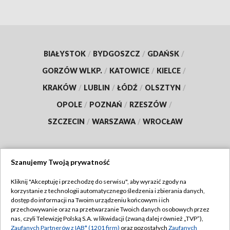
BIAŁYSTOK
/
BYDGOSZCZ
/
GDAŃSK
/
GORZÓW WLKP.
/
KATOWICE
/
KIELCE
/
KRAKÓW
/
LUBLIN
/
ŁÓDŹ
/
OLSZTYN
/
OPOLE
/
POZNAŃ
/
RZESZÓW
/
SZCZECIN
/
WARSZAWA
/
WROCŁAW
Szanujemy Twoją prywatność
Dołącz do nas:
Kliknij "Akceptuję i przechodzę do serwisu", aby wyrazić zgody na
korzystanie z technologii automatycznego śledzenia i zbierania danych,
TVP
dostęp do informacji na Twoim urządzeniu końcowym i ich
Abonament TVP
przechowywanie oraz na przetwarzanie Twoich danych osobowych przez
Regulamin TVP
nas, czyli Telewizję Polską S.A. w likwidacji (zwaną dalej również „TVP”),
Emisja w TVP
Zaufanych Partnerów z IAB* (1201 firm)
oraz pozostałych
Zaufanych
Polityka prywatności