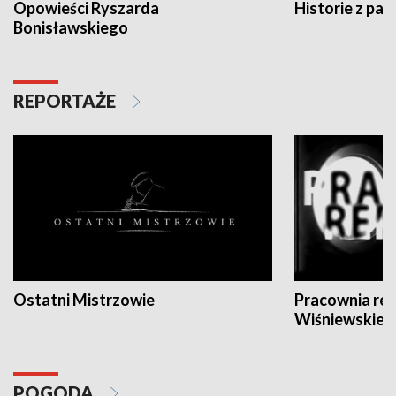
Opowieści Ryszarda
Historie z pas
Bonisławskiego
REPORTAŻE
Ostatni Mistrzowie
Pracownia re
Wiśniewskieg
POGODA