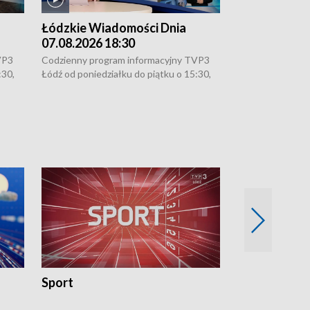
Łódzkie Wiadomości Dnia
Łódzkie Wia
07.08.2026 18:30
07.08.2026 1
VP3
Codzienny program informacyjny TVP3
Codzienny progr
:30,
Łódź od poniedziałku do piątku o 15:30,
Łódź od poniedzi
16:30, 18:30 i 21:30. W weekendy o
16:30, 18:30 i 2
18:30 i 21:30.
18:30 i 21:30.
Sport
Rozmowa Dn