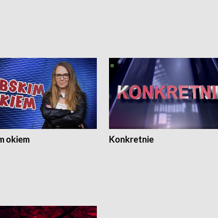
m okiem
Konkretnie