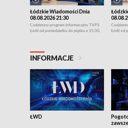
Łódzkie Wiadomości Dnia
Łódzki
08.08.2026 21:30
08.08.2
Codzienny program informacyjny TVP3
Codzienn
Łódź od poniedziałku do piątku o 15:30,
Łódź od p
16:30, 18:30 i 21:30. W weekendy o
16:30, 18
18:30 i 21:30.
18:30 i 2
INFORMACJE
ŁWD
Pogoto
zawsze