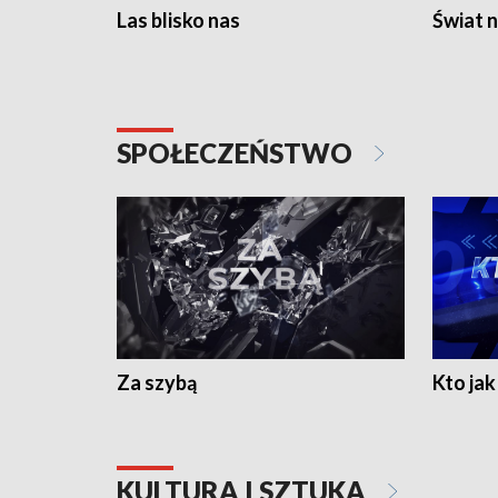
Las blisko nas
Świat n
SPOŁECZEŃSTWO
Za szybą
Kto jak 
KULTURA I SZTUKA