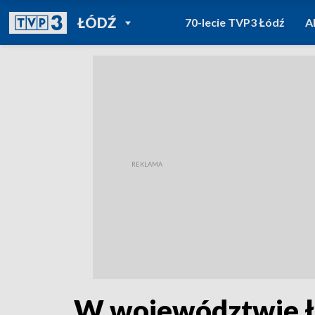
POWRÓT DO
ŁÓDŹ
70-lecie TVP3 Łódź
A
TVP REGIONY
W województwie łó