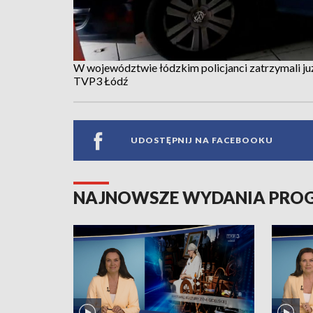
W województwie łódzkim policjanci zatrzymali już
TVP3 Łódź
UDOSTĘPNIJ NA FACEBOOKU
NAJNOWSZE WYDANIA PR