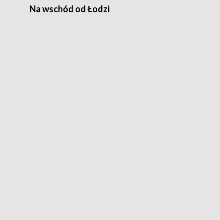
Na wschód od Łodzi
Zimowe szal
Polski