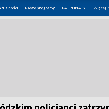
ktualności
Nasze programy
PATRONATY
Więcej
dzkim policjanci zatrzym