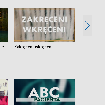
nie
Zakręceni, wkręceni
Skarby Łodzi