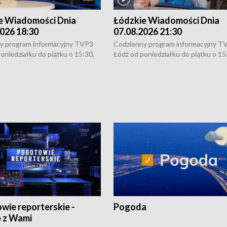
e Wiadomości Dnia
Łódzkie Wiadomości Dnia
026 18:30
07.08.2026 21:30
y program informacyjny TVP3
Codzienny program informacyjny T
oniedziałku do piątku o 15:30,
Łódź od poniedziałku do piątku o 15
:30 i 21:30. W weekendy o
16:30, 18:30 i 21:30. W weekendy o
1:30.
18:30 i 21:30.
wie reporterskie -
Pogoda
 z Wami