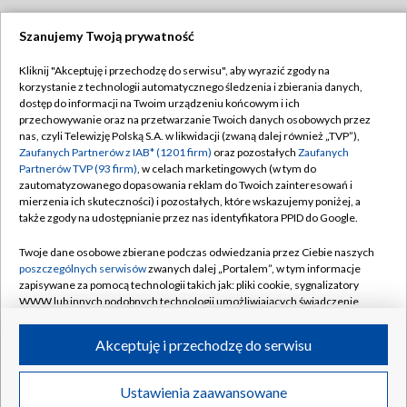
Szanujemy Twoją prywatność
Dołącz do nas:
Kliknij "Akceptuję i przechodzę do serwisu", aby wyrazić zgody na
korzystanie z technologii automatycznego śledzenia i zbierania danych,
TVP
dostęp do informacji na Twoim urządzeniu końcowym i ich
Abonament TVP
przechowywanie oraz na przetwarzanie Twoich danych osobowych przez
Regulamin TVP
nas, czyli Telewizję Polską S.A. w likwidacji (zwaną dalej również „TVP”),
Emisja w TVP
Zaufanych Partnerów z IAB* (1201 firm)
oraz pozostałych
Zaufanych
Polityka prywatności
Partnerów TVP (93 firm)
, w celach marketingowych (w tym do
Centrum informacji TVP
Moje zgody
zautomatyzowanego dopasowania reklam do Twoich zainteresowań i
mierzenia ich skuteczności) i pozostałych, które wskazujemy poniżej, a
Naziemna Telewizja Cyfrowa
Pomoc
także zgody na udostępnianie przez nas identyfikatora PPID do Google.
Sklep TVP
Biuro reklamy
Twoje dane osobowe zbierane podczas odwiedzania przez Ciebie naszych
Rada Programowa
poszczególnych serwisów
zwanych dalej „Portalem”, w tym informacje
Kontakt
zapisywane za pomocą technologii takich jak: pliki cookie, sygnalizatory
System NOS
WWW lub innych podobnych technologii umożliwiających świadczenie
dopasowanych i bezpiecznych usług, personalizację treści oraz reklam,
Informacje o nadawcy
Kanały
udostępnianie funkcji mediów społecznościowych oraz analizowanie
Akceptuję i przechodzę do serwisu
ruchu w Internecie.
Program dla prasy
©2026 Telewizja Polska S.A. w likwidacji
Biuro Reklamy
Twoje dane osobowe zbierane podczas odwiedzania przez Ciebie
Ustawienia zaawansowane
poszczególnych serwisów
na Portalu, takie jak adresy IP, identyfikatory