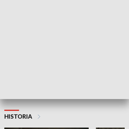
Idź się zbadaj
Nie poddaję si
GOSPODARKA
Strefa biznesu
HISTORIA