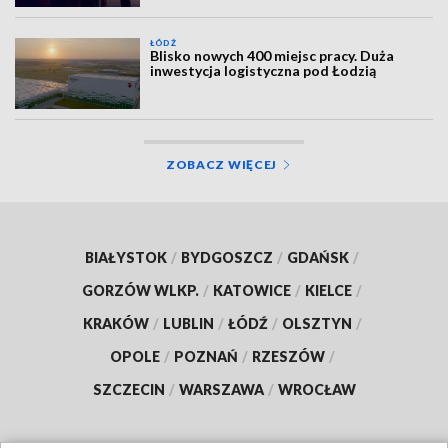
ŁÓDŹ
Blisko nowych 400 miejsc pracy. Duża
inwestycja logistyczna pod Łodzią
ZOBACZ WIĘCEJ
BIAŁYSTOK
/
BYDGOSZCZ
/
GDAŃSK
/
GORZÓW WLKP.
/
KATOWICE
/
KIELCE
/
KRAKÓW
/
LUBLIN
/
ŁÓDŹ
/
OLSZTYN
/
OPOLE
/
POZNAŃ
/
RZESZÓW
/
SZCZECIN
/
WARSZAWA
/
WROCŁAW