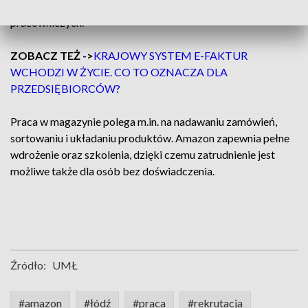
bonus do 5000 zł brutto w ramach programu poleceń
pracowniczych.
ZOBACZ TEŻ ->
KRAJOWY SYSTEM E-FAKTUR
WCHODZI W ŻYCIE. CO TO OZNACZA DLA
PRZEDSIĘBIORCÓW?
Praca w magazynie polega m.in. na nadawaniu zamówień,
sortowaniu i układaniu produktów. Amazon zapewnia pełne
wdrożenie oraz szkolenia, dzięki czemu zatrudnienie jest
możliwe także dla osób bez doświadczenia.
Źródło:
UMŁ
#amazon
#łódź
#praca
#rekrutacja