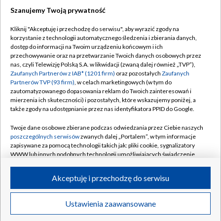
Szanujemy Twoją prywatność
Dołącz do nas:
Kliknij "Akceptuję i przechodzę do serwisu", aby wyrazić zgody na
korzystanie z technologii automatycznego śledzenia i zbierania danych,
TVP
dostęp do informacji na Twoim urządzeniu końcowym i ich
Abonament TVP
przechowywanie oraz na przetwarzanie Twoich danych osobowych przez
Regulamin TVP
nas, czyli Telewizję Polską S.A. w likwidacji (zwaną dalej również „TVP”),
Emisja w TVP
Polityka prywatności
Zaufanych Partnerów z IAB* (1201 firm)
oraz pozostałych
Zaufanych
Partnerów TVP (93 firm)
, w celach marketingowych (w tym do
Centrum informacji TVP
Moje zgody
zautomatyzowanego dopasowania reklam do Twoich zainteresowań i
mierzenia ich skuteczności) i pozostałych, które wskazujemy poniżej, a
Naziemna Telewizja Cyfrowa
Pomoc
także zgody na udostępnianie przez nas identyfikatora PPID do Google.
Sklep TVP
Biuro reklamy
Twoje dane osobowe zbierane podczas odwiedzania przez Ciebie naszych
Rada Programowa
Kontakt
poszczególnych serwisów
zwanych dalej „Portalem”, w tym informacje
zapisywane za pomocą technologii takich jak: pliki cookie, sygnalizatory
System NOS
WWW lub innych podobnych technologii umożliwiających świadczenie
dopasowanych i bezpiecznych usług, personalizację treści oraz reklam,
Informacje o nadawcy
Kanały
udostępnianie funkcji mediów społecznościowych oraz analizowanie
Akceptuję i przechodzę do serwisu
ruchu w Internecie.
Program dla prasy
©2026 Telewizja Polska S.A. w likwidacji
Biuro Reklamy
Twoje dane osobowe zbierane podczas odwiedzania przez Ciebie
Ustawienia zaawansowane
poszczególnych serwisów
na Portalu, takie jak adresy IP, identyfikatory
Ogłoszenie przetargowe
Twoich urządzeń końcowych i identyfikatory plików cookie, informacje o