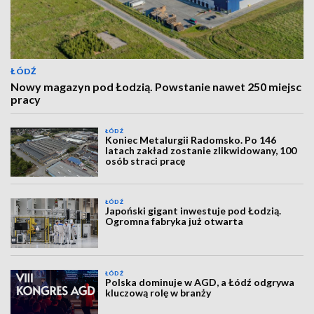
ŁÓDŹ
Nowy magazyn pod Łodzią. Powstanie nawet 250 miejsc
pracy
ŁÓDŹ
Koniec Metalurgii Radomsko. Po 146
latach zakład zostanie zlikwidowany, 100
osób straci pracę
ŁÓDŹ
Japoński gigant inwestuje pod Łodzią.
Ogromna fabryka już otwarta
ŁÓDŹ
Polska dominuje w AGD, a Łódź odgrywa
kluczową rolę w branży