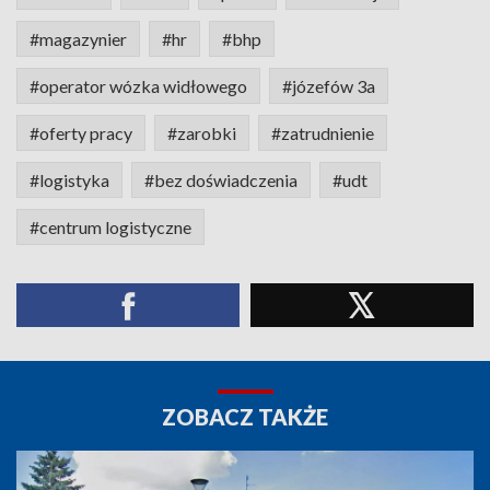
#magazynier
#hr
#bhp
#operator wózka widłowego
#józefów 3a
#oferty pracy
#zarobki
#zatrudnienie
#logistyka
#bez doświadczenia
#udt
#centrum logistyczne
ZOBACZ TAKŻE