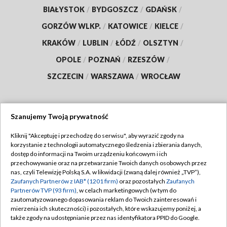
BIAŁYSTOK
/
BYDGOSZCZ
/
GDAŃSK
/
GORZÓW WLKP.
/
KATOWICE
/
KIELCE
/
KRAKÓW
/
LUBLIN
/
ŁÓDŹ
/
OLSZTYN
/
OPOLE
/
POZNAŃ
/
RZESZÓW
/
SZCZECIN
/
WARSZAWA
/
WROCŁAW
Szanujemy Twoją prywatność
Dołącz do nas:
Kliknij "Akceptuję i przechodzę do serwisu", aby wyrazić zgody na
korzystanie z technologii automatycznego śledzenia i zbierania danych,
TVP
dostęp do informacji na Twoim urządzeniu końcowym i ich
Abonament TVP
przechowywanie oraz na przetwarzanie Twoich danych osobowych przez
Regulamin TVP
nas, czyli Telewizję Polską S.A. w likwidacji (zwaną dalej również „TVP”),
Emisja w TVP
Zaufanych Partnerów z IAB* (1201 firm)
oraz pozostałych
Zaufanych
Polityka prywatności
Partnerów TVP (93 firm)
, w celach marketingowych (w tym do
Centrum informacji TVP
Moje zgody
zautomatyzowanego dopasowania reklam do Twoich zainteresowań i
mierzenia ich skuteczności) i pozostałych, które wskazujemy poniżej, a
Naziemna Telewizja Cyfrowa
Pomoc
także zgody na udostępnianie przez nas identyfikatora PPID do Google.