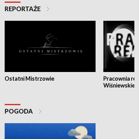
REPORTAŻE
Ostatni Mistrzowie
Pracownia re
Wiśniewskieg
POGODA