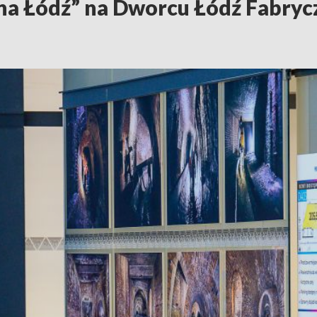
a Łódź” na Dworcu Łódź Fabryc