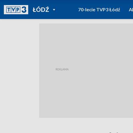
POWRÓT DO
ŁÓDŹ
70-lecie TVP3 Łódź
A
TVP REGIONY