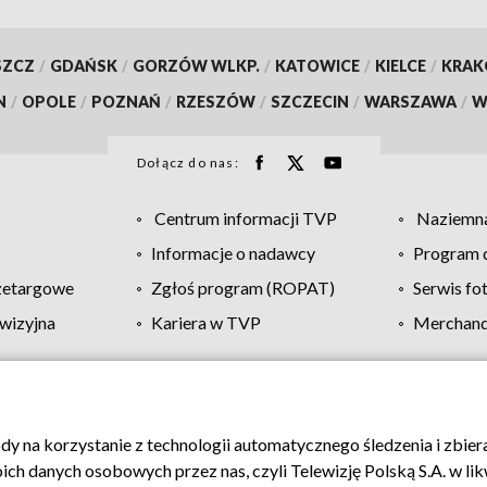
SZCZ
/
GDAŃSK
/
GORZÓW WLKP.
/
KATOWICE
/
KIELCE
/
KRA
N
/
OPOLE
/
POZNAŃ
/
RZESZÓW
/
SZCZECIN
/
WARSZAWA
/
W
Dołącz do nas:
Centrum informacji TVP
Naziemna
Informacje o nadawcy
Program d
zetargowe
Zgłoś program (ROPAT)
Serwis fo
wizyjna
Kariera w TVP
Merchandi
Polityka prywatności
Moje zgody
Pomoc
Biuro re
ody na korzystanie z technologii automatycznego śledzenia i zbie
 danych osobowych przez nas, czyli Telewizję Polską S.A. w likw