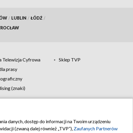
KÓW
/
LUBLIN
/
ŁÓDŹ
/
ROCŁAW
 Telewizja Cyfrowa
Sklep TVP
la prasy
tograficzny
sing (znaki)
klamy
Kontakt
rania danych, dostęp do informacji na Twoim urządzeniu
idacji (zwaną dalej również „TVP”),
Zaufanych Partnerów