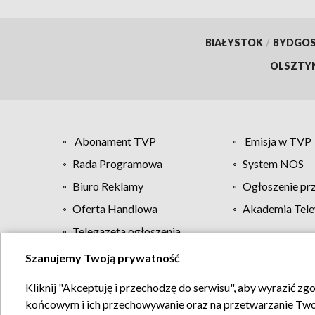
BIAŁYSTOK
/
BYDGO
OLSZTY
Abonament TVP
Emisja w TVP
Rada Programowa
System NOS
Biuro Reklamy
Ogłoszenie pr
Oferta Handlowa
Akademia Tele
Telegazeta ogłoszenia
Szanujemy Twoją prywatność
Regulamin TVP
Kliknij "Akceptuję i przechodzę do serwisu", aby wyrazić zg
końcowym i ich przechowywanie oraz na przetwarzanie Twoich