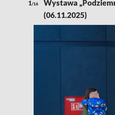
Wystawa „Podziemn
1
/16
(06.11.2025)