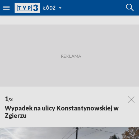
POWRÓT
ŁÓDŹ
DO
TVP
REGIONY
1
/3
Wypadek na ulicy Konstantynowskiej w
Zgierzu