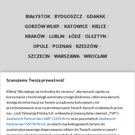
BIAŁYSTOK
/
BYDGOSZCZ
/
GDAŃSK
/
GORZÓW WLKP.
/
KATOWICE
/
KIELCE
/
KRAKÓW
/
LUBLIN
/
ŁÓDŹ
/
OLSZTYN
/
OPOLE
/
POZNAŃ
/
RZESZÓW
/
SZCZECIN
/
WARSZAWA
/
WROCŁAW
Szanujemy Twoją prywatność
Dołącz do nas:
Kliknij "Akceptuję i przechodzę do serwisu", aby wyrazić zgody na
korzystanie z technologii automatycznego śledzenia i zbierania danych,
TVP
dostęp do informacji na Twoim urządzeniu końcowym i ich
Abonament TVP
przechowywanie oraz na przetwarzanie Twoich danych osobowych przez
Regulamin TVP
nas, czyli Telewizję Polską S.A. w likwidacji (zwaną dalej również „TVP”),
Emisja w TVP
Polityka prywatności
Zaufanych Partnerów z IAB* (1201 firm)
oraz pozostałych
Zaufanych
Partnerów TVP (93 firm)
, w celach marketingowych (w tym do
Centrum informacji TVP
Moje zgody
zautomatyzowanego dopasowania reklam do Twoich zainteresowań i
mierzenia ich skuteczności) i pozostałych, które wskazujemy poniżej, a