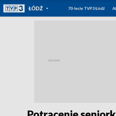
POWRÓT DO
ŁÓDŹ
70-lecie TVP3 Łódź
A
TVP REGIONY
Potrącenie seniorki