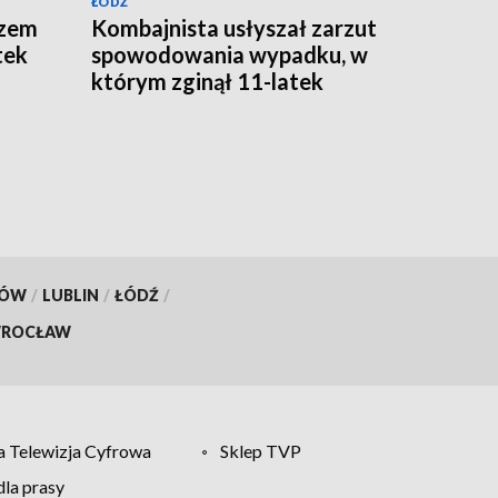
ŁÓDŹ
azem
Kombajnista usłyszał zarzut
tek
spowodowania wypadku, w
którym zginął 11-latek
KÓW
/
LUBLIN
/
ŁÓDŹ
/
ROCŁAW
 Telewizja Cyfrowa
Sklep TVP
la prasy