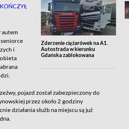
AKOŃCZYŁ
y autem
 seniorce
Zderzenie ciężarówek na A1.
Autostrada w kierunku
zych i
Gdańska zablokowana
obieta
zabrana
dzi.
rzeźwy, pojazd został zabezpieczony do
tynowskiej przez około 2 godziny
ie działania służb na miejscu są już
dna.