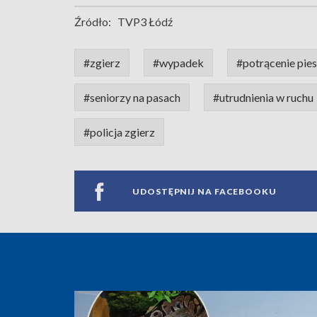
Źródło:
TVP3 Łódź
#zgierz
#wypadek
#potrącenie pies
#seniorzy na pasach
#utrudnienia w ruchu
#policja zgierz
UDOSTĘPNIJ NA FACEBOOKU