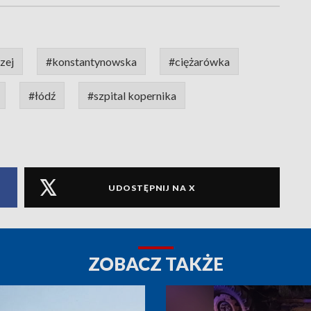
zej
#konstantynowska
#ciężarówka
#łódź
#szpital kopernika
UDOSTĘPNIJ NA X
ZOBACZ TAKŻE