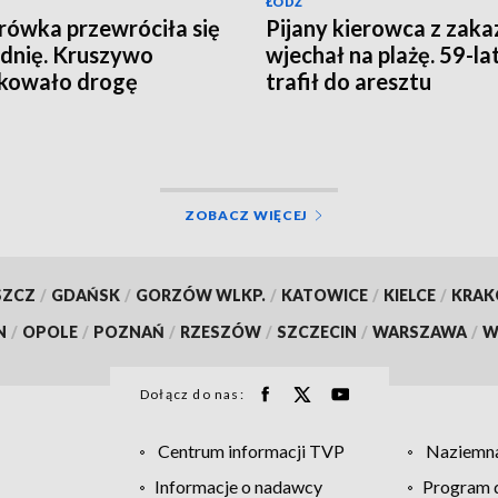
ŁÓDŹ
rówka przewróciła się
Pijany kierowca z zak
zdnię. Kruszywo
wjechał na plażę. 59-la
kowało drogę
trafił do aresztu
ZOBACZ WIĘCEJ
SZCZ
/
GDAŃSK
/
GORZÓW WLKP.
/
KATOWICE
/
KIELCE
/
KRA
N
/
OPOLE
/
POZNAŃ
/
RZESZÓW
/
SZCZECIN
/
WARSZAWA
/
W
Dołącz do nas:
Centrum informacji TVP
Naziemna
Informacje o nadawcy
Program d