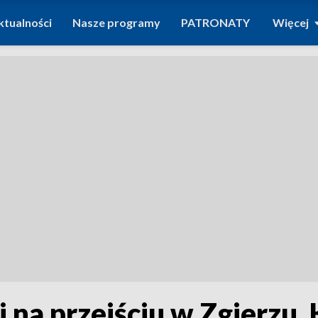
ktualności
Nasze programy
PATRONATY
Więcej
 na przejściu w Zgierzu. 