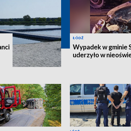
ŁÓDŹ
anci
Wypadek w gminie 
uderzyło w nieoświ