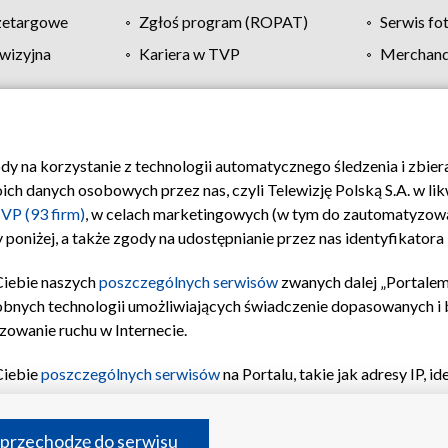
zetargowe
Zgłoś program (ROPAT)
Serwis fo
wizyjna
Kariera w TVP
Merchandi
Polityka prywatności
Moje zgody
Pomoc
Biuro re
ody na korzystanie z technologii automatycznego śledzenia i zbie
 danych osobowych przez nas, czyli Telewizję Polską S.A. w likw
VP (93 firm)
, w celach marketingowych (w tym do zautomatyzow
 poniżej, a także zgody na udostępnianie przez nas identyfikator
Ciebie naszych
poszczególnych serwisów
zwanych dalej „Portalem
obnych technologii umożliwiających świadczenie dopasowanych i be
zowanie ruchu w Internecie.
Ciebie
poszczególnych serwisów
na Portalu, takie jak adresy IP, 
sach Portalu czy historia odwiedzin będą przetwarzane przez TV
ji: przechowywania informacji na urządzeniu lub dostęp do nich,
©2026 Telewizja Polska S.A. w likwidacji
 przechodzę do serwisu
enia profilu spersonalizowanych treści, wyboru spersonalizowany