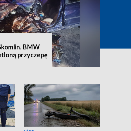
Skomlin. BMW
etloną przyczepę