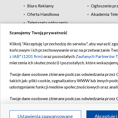
Biuro Reklamy
Ogłoszenie pr
Oferta Handlowa
Akademia Tele
Telegazeta ogłoszenia
Szanujemy Twoją prywatność
Regulamin TVP
Kliknij "Akceptuję i przechodzę do serwisu", aby wyrazić zg
końcowym i ich przechowywanie oraz na przetwarzanie Twoich
z IAB* (1201 firm)
oraz pozostałych
Zaufanych Partnerów T
mierzenia ich skuteczności) i pozostałych, które wskazujemy
Twoje dane osobowe zbierane podczas odwiedzania przez 
takich jak: pliki cookie, sygnalizatory WWW lub innych pod
udostępnianie funkcji mediów społecznościowych oraz anali
Twoje dane osobowe zbierane podczas odwiedzania przez 
plików cookie, informacje o Twoich wyszukiwaniach w serwi
Partnerów TVP
dla realizacji następujących celów i funkc
Ustawienia zaawansowane
Akceptuję i
reklam, tworzenia profilu spersonalizowanych reklam, tworz