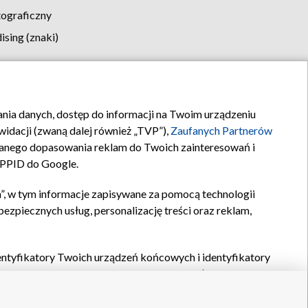
tograficzny
sing (znaki)
klamy
Kontakt
rania danych, dostęp do informacji na Twoim urządzeniu
idacji (zwaną dalej również „TVP”),
Zaufanych Partnerów
anego dopasowania reklam do Twoich zainteresowań i
a PPID do Google.
”, w tym informacje zapisywane za pomocą technologii
zpiecznych usług, personalizację treści oraz reklam,
identyfikatory Twoich urządzeń końcowych i identyfikatory
P,
Zaufanych Partnerów z IAB
oraz pozostałych
Zaufanych
 wyboru podstawowych reklam, wyboru spersonalizowanych
ch treści, pomiaru wydajności reklam, pomiaru wydajności