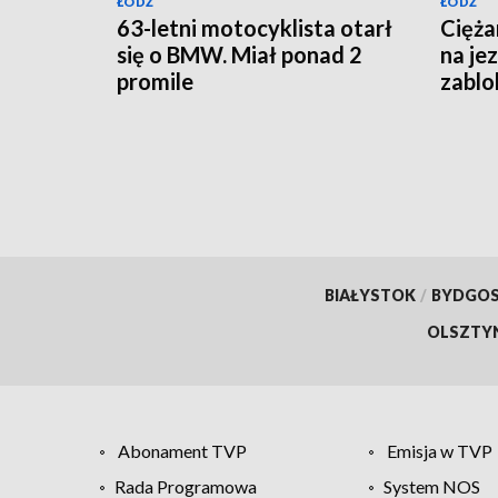
ŁÓDŹ
ŁÓDŹ
63-letni motocyklista otarł
Cięża
się o BMW. Miał ponad 2
na je
promile
zablo
BIAŁYSTOK
/
BYDGO
OLSZTY
Abonament TVP
Emisja w TVP
Rada Programowa
System NOS