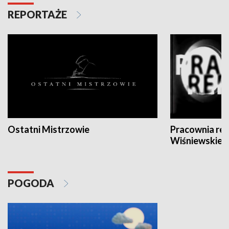
REPORTAŻE
Ostatni Mistrzowie
Pracownia re
Wiśniewskieg
POGODA