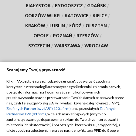
BIAŁYSTOK
/
BYDGOSZCZ
/
GDAŃSK
/
GORZÓW WLKP.
/
KATOWICE
/
KIELCE
/
KRAKÓW
/
LUBLIN
/
ŁÓDŹ
/
OLSZTYN
/
OPOLE
/
POZNAŃ
/
RZESZÓW
/
SZCZECIN
/
WARSZAWA
/
WROCŁAW
Szanujemy Twoją prywatność
Dołącz do nas:
Kliknij "Akceptuję i przechodzę do serwisu", aby wyrazić zgody na
korzystanie z technologii automatycznego śledzenia i zbierania danych,
TVP
dostęp do informacji na Twoim urządzeniu końcowym i ich
Abonament TVP
przechowywanie oraz na przetwarzanie Twoich danych osobowych przez
Regulamin TVP
nas, czyli Telewizję Polską S.A. w likwidacji (zwaną dalej również „TVP”),
Emisja w TVP
Zaufanych Partnerów z IAB* (1201 firm)
oraz pozostałych
Zaufanych
Polityka prywatności
Partnerów TVP (93 firm)
, w celach marketingowych (w tym do
Centrum informacji TVP
Moje zgody
zautomatyzowanego dopasowania reklam do Twoich zainteresowań i
mierzenia ich skuteczności) i pozostałych, które wskazujemy poniżej, a
Naziemna Telewizja Cyfrowa
Pomoc
także zgody na udostępnianie przez nas identyfikatora PPID do Google.