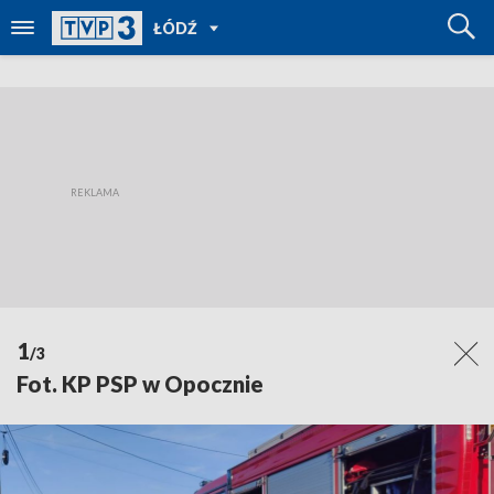
POWRÓT
ŁÓDŹ
DO
TVP
REGIONY
1
/3
Fot. KP PSP w Opocznie