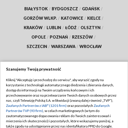
BIAŁYSTOK
/
BYDGOSZCZ
/
GDAŃSK
/
GORZÓW WLKP.
/
KATOWICE
/
KIELCE
/
KRAKÓW
/
LUBLIN
/
ŁÓDŹ
/
OLSZTYN
/
OPOLE
/
POZNAŃ
/
RZESZÓW
/
SZCZECIN
/
WARSZAWA
/
WROCŁAW
Szanujemy Twoją prywatność
Dołącz do nas:
Kliknij "Akceptuję i przechodzę do serwisu", aby wyrazić zgody na
korzystanie z technologii automatycznego śledzenia i zbierania danych,
TVP
dostęp do informacji na Twoim urządzeniu końcowym i ich
Abonament TVP
przechowywanie oraz na przetwarzanie Twoich danych osobowych przez
Regulamin TVP
nas, czyli Telewizję Polską S.A. w likwidacji (zwaną dalej również „TVP”),
Emisja w TVP
Polityka prywatności
Zaufanych Partnerów z IAB* (1201 firm)
oraz pozostałych
Zaufanych
Partnerów TVP (93 firm)
, w celach marketingowych (w tym do
Centrum informacji TVP
Moje zgody
zautomatyzowanego dopasowania reklam do Twoich zainteresowań i
mierzenia ich skuteczności) i pozostałych, które wskazujemy poniżej, a
Naziemna Telewizja Cyfrowa
Pomoc
także zgody na udostępnianie przez nas identyfikatora PPID do Google.