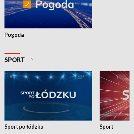
Pogoda
SPORT
Sport po łódzku
Sport