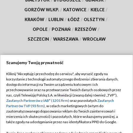
GORZÓW WLKP.
/
KATOWICE
/
KIELCE
/
KRAKÓW
/
LUBLIN
/
ŁÓDŹ
/
OLSZTYN
/
OPOLE
/
POZNAŃ
/
RZESZÓW
/
SZCZECIN
/
WARSZAWA
/
WROCŁAW
Szanujemy Twoją prywatność
Dołącz do nas:
Kliknij "Akceptuję i przechodzę do serwisu", aby wyrazić zgody na
korzystanie z technologii automatycznego śledzenia i zbierania danych,
TVP
dostęp do informacji na Twoim urządzeniu końcowym i ich
Abonament TVP
przechowywanie oraz na przetwarzanie Twoich danych osobowych przez
Regulamin TVP
nas, czyli Telewizję Polską S.A. w likwidacji (zwaną dalej również „TVP”),
Emisja w TVP
Zaufanych Partnerów z IAB* (1201 firm)
oraz pozostałych
Zaufanych
Polityka prywatności
Partnerów TVP (93 firm)
, w celach marketingowych (w tym do
Centrum informacji TVP
Moje zgody
zautomatyzowanego dopasowania reklam do Twoich zainteresowań i
mierzenia ich skuteczności) i pozostałych, które wskazujemy poniżej, a
Naziemna Telewizja Cyfrowa
Pomoc
także zgody na udostępnianie przez nas identyfikatora PPID do Google.
Sklep TVP
Biuro reklamy