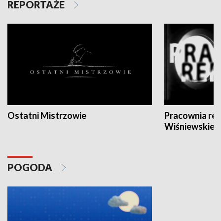
REPORTAŻE
Ostatni Mistrzowie
Pracownia re
Wiśniewskieg
POGODA