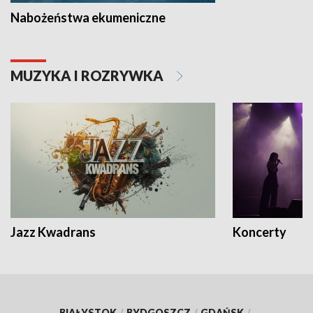
Nabożeństwa ekumeniczne
MUZYKA I ROZRYWKA
Jazz Kwadrans
Koncerty
BIAŁYSTOK
/
BYDGOSZCZ
/
GDAŃSK
/