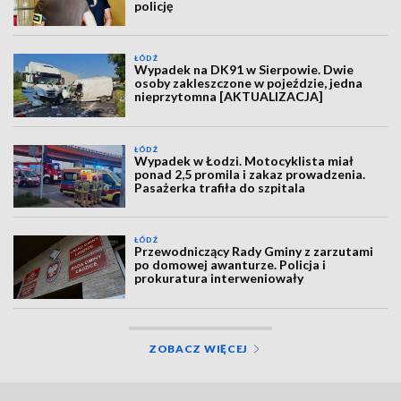
policję
ŁÓDŹ
Wypadek na DK91 w Sierpowie. Dwie
osoby zakleszczone w pojeździe, jedna
nieprzytomna [AKTUALIZACJA]
ŁÓDŹ
Wypadek w Łodzi. Motocyklista miał
ponad 2,5 promila i zakaz prowadzenia.
Pasażerka trafiła do szpitala
ŁÓDŹ
Przewodniczący Rady Gminy z zarzutami
po domowej awanturze. Policja i
prokuratura interweniowały
ZOBACZ WIĘCEJ