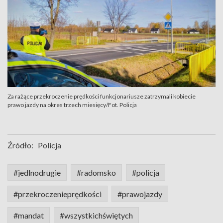
Za rażące przekroczenie prędkości funkcjonariusze zatrzymali kobiecie
prawo jazdy na okres trzech miesięcy/Fot. Policja
Źródło:
Policja
#jedlnodrugie
#radomsko
#policja
#przekroczenieprędkości
#prawojazdy
#mandat
#wszystkichświętych