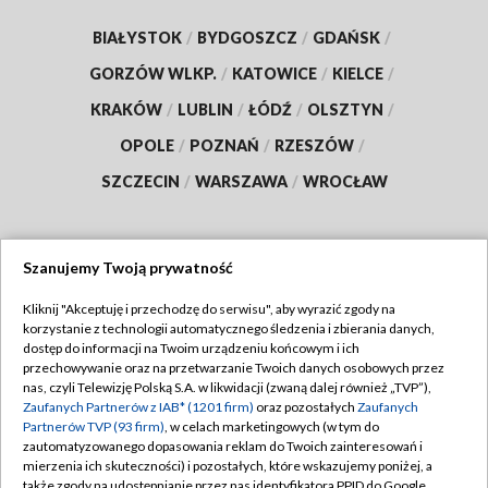
BIAŁYSTOK
/
BYDGOSZCZ
/
GDAŃSK
/
GORZÓW WLKP.
/
KATOWICE
/
KIELCE
/
KRAKÓW
/
LUBLIN
/
ŁÓDŹ
/
OLSZTYN
/
OPOLE
/
POZNAŃ
/
RZESZÓW
/
SZCZECIN
/
WARSZAWA
/
WROCŁAW
Szanujemy Twoją prywatność
Dołącz do nas:
Kliknij "Akceptuję i przechodzę do serwisu", aby wyrazić zgody na
korzystanie z technologii automatycznego śledzenia i zbierania danych,
TVP
dostęp do informacji na Twoim urządzeniu końcowym i ich
Abonament TVP
przechowywanie oraz na przetwarzanie Twoich danych osobowych przez
Regulamin TVP
nas, czyli Telewizję Polską S.A. w likwidacji (zwaną dalej również „TVP”),
Emisja w TVP
Polityka prywatności
Zaufanych Partnerów z IAB* (1201 firm)
oraz pozostałych
Zaufanych
Partnerów TVP (93 firm)
, w celach marketingowych (w tym do
Centrum informacji TVP
Moje zgody
zautomatyzowanego dopasowania reklam do Twoich zainteresowań i
mierzenia ich skuteczności) i pozostałych, które wskazujemy poniżej, a
Naziemna Telewizja Cyfrowa
Pomoc
także zgody na udostępnianie przez nas identyfikatora PPID do Google.