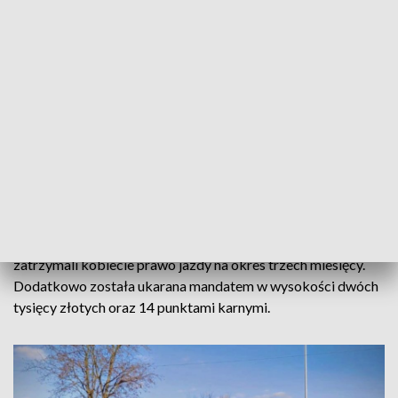
OSOBY RANNE
W pobliżu miejsca zatrzymania znajduje się cmentarz, gdzie
już od wczesnych godzin porannych można było
zaobserwować wzmożony ruch pieszych odwiedzających
groby swoich bliskich.
ZOBACZ TEŻ ->
ZATRZYMANA 42-LATKA
POSZUKIWANA LISTEM GOŃCZYM. UKRYWAŁA SIĘ PO
BRUTALNYM NAPADZIE ZAKOŃCZONYM ŚMIERCIĄ
Za rażące przekroczenie prędkości funkcjonariusze
zatrzymali kobiecie prawo jazdy na okres trzech miesięcy.
Dodatkowo została ukarana mandatem w wysokości dwóch
tysięcy złotych oraz 14 punktami karnymi.