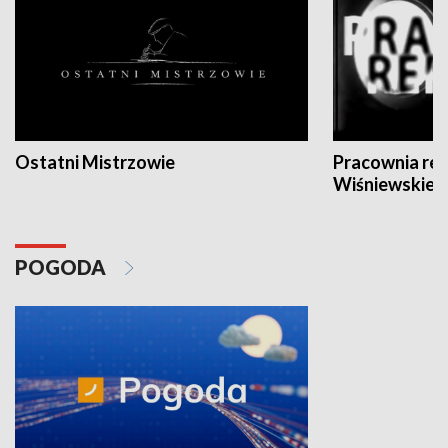
Ostatni Mistrzowie
Pracownia re
Wiśniewskieg
POGODA