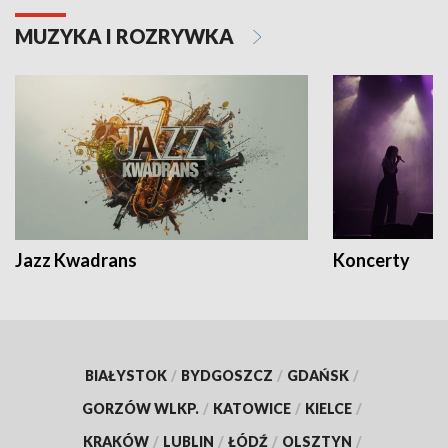
MUZYKA I ROZRYWKA
Jazz Kwadrans
Koncerty
BIAŁYSTOK
/
BYDGOSZCZ
/
GDAŃSK
/
GORZÓW WLKP.
/
KATOWICE
/
KIELCE
/
KRAKÓW
/
LUBLIN
/
ŁÓDŹ
/
OLSZTYN
/