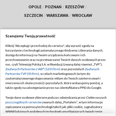
OPOLE
/
POZNAŃ
/
RZESZÓW
/
SZCZECIN
/
WARSZAWA
/
WROCŁAW
Szanujemy Twoją prywatność
Dołącz do nas:
Kliknij "Akceptuję i przechodzę do serwisu", aby wyrazić zgody na
korzystanie z technologii automatycznego śledzenia i zbierania danych,
TVP
dostęp do informacji na Twoim urządzeniu końcowym i ich
Abonament TVP
przechowywanie oraz na przetwarzanie Twoich danych osobowych przez
Regulamin TVP
nas, czyli Telewizję Polską S.A. w likwidacji (zwaną dalej również „TVP”),
Emisja w TVP
Zaufanych Partnerów z IAB* (1201 firm)
oraz pozostałych
Zaufanych
Polityka prywatności
Partnerów TVP (93 firm)
, w celach marketingowych (w tym do
Centrum informacji TVP
Moje zgody
zautomatyzowanego dopasowania reklam do Twoich zainteresowań i
mierzenia ich skuteczności) i pozostałych, które wskazujemy poniżej, a
Naziemna Telewizja Cyfrowa
Pomoc
także zgody na udostępnianie przez nas identyfikatora PPID do Google.
Sklep TVP
Biuro reklamy
Twoje dane osobowe zbierane podczas odwiedzania przez Ciebie naszych
Rada Programowa
poszczególnych serwisów
zwanych dalej „Portalem”, w tym informacje
Kontakt
zapisywane za pomocą technologii takich jak: pliki cookie, sygnalizatory
System NOS
WWW lub innych podobnych technologii umożliwiających świadczenie