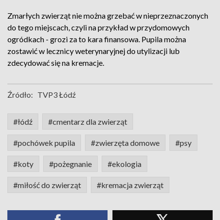
Zmarłych zwierząt nie można grzebać w nieprzeznaczonych
do tego miejscach, czyli na przykład w przydomowych
ogródkach - grozi za to kara finansowa. Pupila można
zostawić w lecznicy weterynaryjnej do utylizacji lub
zdecydować się na kremacje.
Źródło:
TVP3 Łódź
#łódź
#cmentarz dla zwierząt
#pochówek pupila
#zwierzęta domowe
#psy
#koty
#pożegnanie
#ekologia
#miłość do zwierząt
#kremacja zwierząt