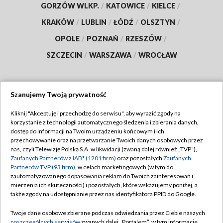
GORZÓW WLKP.
/
KATOWICE
/
KIELCE
/
KRAKÓW
/
LUBLIN
/
ŁÓDŹ
/
OLSZTYN
/
OPOLE
/
POZNAŃ
/
RZESZÓW
/
SZCZECIN
/
WARSZAWA
/
WROCŁAW
Szanujemy Twoją prywatność
Dołącz do nas:
Kliknij "Akceptuję i przechodzę do serwisu", aby wyrazić zgody na
korzystanie z technologii automatycznego śledzenia i zbierania danych,
TVP
dostęp do informacji na Twoim urządzeniu końcowym i ich
Abonament TVP
przechowywanie oraz na przetwarzanie Twoich danych osobowych przez
Regulamin TVP
nas, czyli Telewizję Polską S.A. w likwidacji (zwaną dalej również „TVP”),
Emisja w TVP
Polityka prywatności
Zaufanych Partnerów z IAB* (1201 firm)
oraz pozostałych
Zaufanych
Partnerów TVP (93 firm)
, w celach marketingowych (w tym do
Centrum informacji TVP
Moje zgody
zautomatyzowanego dopasowania reklam do Twoich zainteresowań i
mierzenia ich skuteczności) i pozostałych, które wskazujemy poniżej, a
Naziemna Telewizja Cyfrowa
Pomoc
także zgody na udostępnianie przez nas identyfikatora PPID do Google.
Sklep TVP
Biuro reklamy
Twoje dane osobowe zbierane podczas odwiedzania przez Ciebie naszych
Rada Programowa
Kontakt
poszczególnych serwisów
zwanych dalej „Portalem”, w tym informacje