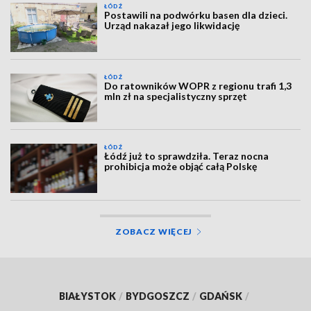
ŁÓDŹ
Postawili na podwórku basen dla dzieci.
Urząd nakazał jego likwidację
ŁÓDŹ
Do ratowników WOPR z regionu trafi 1,3
mln zł na specjalistyczny sprzęt
ŁÓDŹ
Łódź już to sprawdziła. Teraz nocna
prohibicja może objąć całą Polskę
ZOBACZ WIĘCEJ
BIAŁYSTOK
/
BYDGOSZCZ
/
GDAŃSK
/