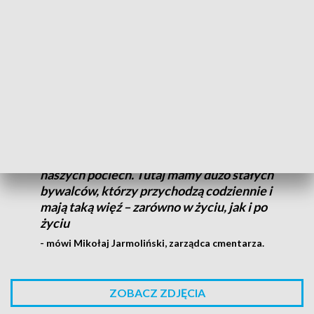
Rocky, Daisy, Gapcio i około 7 tysięcy innych zwierząt jest
pochowanych na terenie cmentarza dla zwierząt przy ulicy
Malowniczej w Łodzi. W większości są to psy i koty, ale nie
brakuje też szynszyli, królików czy świnek morskich.
Ludzie już trochę inaczej postrzegają
swoje zwierzaki. Mają do nich sentyment
– to przyjaciele. To godny pochówek dla
naszych pociech. Tutaj mamy dużo stałych
bywalców, którzy przychodzą codziennie i
mają taką więź – zarówno w życiu, jak i po
życiu
- mówi Mikołaj Jarmoliński, zarządca cmentarza.
ZOBACZ ZDJĘCIA