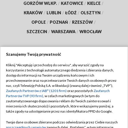
GORZÓW WLKP.
/
KATOWICE
/
KIELCE
/
KRAKÓW
/
LUBLIN
/
ŁÓDŹ
/
OLSZTYN
/
OPOLE
/
POZNAŃ
/
RZESZÓW
/
SZCZECIN
/
WARSZAWA
/
WROCŁAW
Szanujemy Twoją prywatność
Dołącz do nas:
Kliknij "Akceptuję i przechodzę do serwisu", aby wyrazić zgody na
korzystanie z technologii automatycznego śledzenia i zbierania danych,
TVP
dostęp do informacji na Twoim urządzeniu końcowym i ich
Abonament TVP
przechowywanie oraz na przetwarzanie Twoich danych osobowych przez
Regulamin TVP
nas, czyli Telewizję Polską S.A. w likwidacji (zwaną dalej również „TVP”),
Emisja w TVP
Polityka prywatności
Zaufanych Partnerów z IAB* (1201 firm)
oraz pozostałych
Zaufanych
Partnerów TVP (93 firm)
, w celach marketingowych (w tym do
Centrum informacji TVP
Moje zgody
zautomatyzowanego dopasowania reklam do Twoich zainteresowań i
mierzenia ich skuteczności) i pozostałych, które wskazujemy poniżej, a
Naziemna Telewizja Cyfrowa
Pomoc
także zgody na udostępnianie przez nas identyfikatora PPID do Google.
Sklep TVP
Biuro reklamy
Twoje dane osobowe zbierane podczas odwiedzania przez Ciebie naszych
Rada Programowa
Kontakt
poszczególnych serwisów
zwanych dalej „Portalem”, w tym informacje