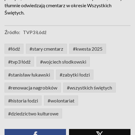
tłumnie odwiedzają cmentarz w okresie Wszystkich
Świętych.
Źródło:
TVP3 Łódź
#łódź
#stary cmentarz
#kwesta 2025
#tvp3 łódź
#wojciech słodkowski
#stanisław łukawski
#zabytki łodzi
#renowacja nagrobków
#wszystkich świętych
#historia łodzi
#wolontariat
#dziedzictwo kulturowe