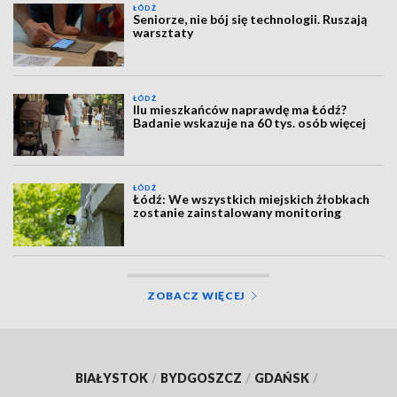
ŁÓDŹ
Seniorze, nie bój się technologii. Ruszają
warsztaty
ŁÓDŹ
Ilu mieszkańców naprawdę ma Łódź?
Badanie wskazuje na 60 tys. osób więcej
ŁÓDŹ
Łódź: We wszystkich miejskich żłobkach
zostanie zainstalowany monitoring
ZOBACZ WIĘCEJ
BIAŁYSTOK
/
BYDGOSZCZ
/
GDAŃSK
/