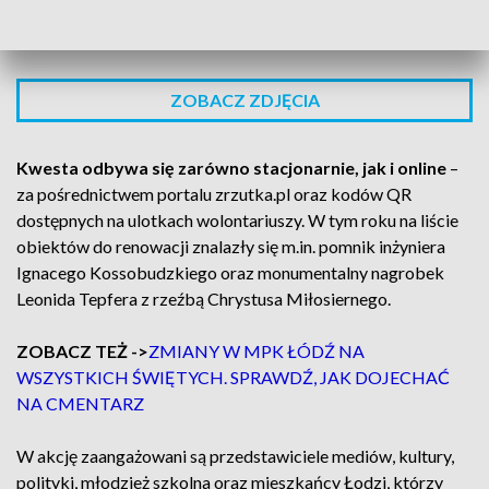
- mówi Magdalena Michalak-Szwarc, dyrektor i
redaktor naczelna TVP3 Łódź.
ZOBACZ ZDJĘCIA
Kwesta odbywa się zarówno stacjonarnie, jak i online
–
za pośrednictwem portalu zrzutka.pl oraz kodów QR
dostępnych na ulotkach wolontariuszy. W tym roku na liście
obiektów do renowacji znalazły się m.in. pomnik inżyniera
Ignacego Kossobudzkiego oraz monumentalny nagrobek
Leonida Tepfera z rzeźbą Chrystusa Miłosiernego.
ZOBACZ TEŻ ->
ZMIANY W MPK ŁÓDŹ NA
WSZYSTKICH ŚWIĘTYCH. SPRAWDŹ, JAK DOJECHAĆ
NA CMENTARZ
W akcję zaangażowani są przedstawiciele mediów, kultury,
polityki, młodzież szkolna oraz mieszkańcy Łodzi, którzy