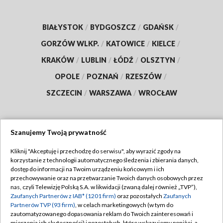
BIAŁYSTOK
/
BYDGOSZCZ
/
GDAŃSK
/
GORZÓW WLKP.
/
KATOWICE
/
KIELCE
/
KRAKÓW
/
LUBLIN
/
ŁÓDŹ
/
OLSZTYN
/
OPOLE
/
POZNAŃ
/
RZESZÓW
/
SZCZECIN
/
WARSZAWA
/
WROCŁAW
Szanujemy Twoją prywatność
Dołącz do nas:
Kliknij "Akceptuję i przechodzę do serwisu", aby wyrazić zgody na
korzystanie z technologii automatycznego śledzenia i zbierania danych,
TVP
dostęp do informacji na Twoim urządzeniu końcowym i ich
Abonament TVP
przechowywanie oraz na przetwarzanie Twoich danych osobowych przez
Regulamin TVP
nas, czyli Telewizję Polską S.A. w likwidacji (zwaną dalej również „TVP”),
Emisja w TVP
Polityka prywatności
Zaufanych Partnerów z IAB* (1201 firm)
oraz pozostałych
Zaufanych
Partnerów TVP (93 firm)
, w celach marketingowych (w tym do
Centrum informacji TVP
Moje zgody
zautomatyzowanego dopasowania reklam do Twoich zainteresowań i
mierzenia ich skuteczności) i pozostałych, które wskazujemy poniżej, a