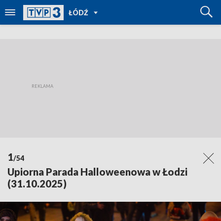
POWRÓT
ŁÓDŹ
DO
TVP
REGIONY
1
/54
Upiorna Parada Halloweenowa w Łodzi
(31.10.2025)