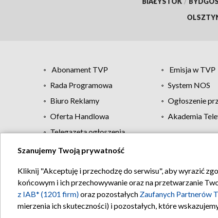
BIAŁYSTOK
/
BYDGO
OLSZTY
Abonament TVP
Emisja w TVP
Rada Programowa
System NOS
Biuro Reklamy
Ogłoszenie pr
Oferta Handlowa
Akademia Tele
Telegazeta ogłoszenia
Szanujemy Twoją prywatność
Regulamin TVP
Kliknij "Akceptuję i przechodzę do serwisu", aby wyrazić zg
końcowym i ich przechowywanie oraz na przetwarzanie Twoich
z IAB* (1201 firm)
oraz pozostałych
Zaufanych Partnerów T
mierzenia ich skuteczności) i pozostałych, które wskazujemy