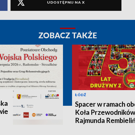
UDOSTĘPNIJ NA X
ZOBACZ TAKŻE
ŁÓDŹ
ska
Spacer w ramach ob
wie
Koła Przewodników
Rajmunda Rembieliń