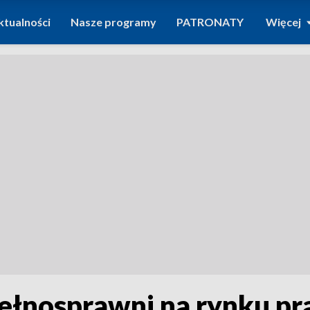
ktualności
Nasze programy
PATRONATY
Więcej
pełnosprawni na rynku pr