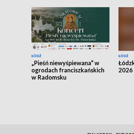
ŁÓDŹ
ŁÓDŹ
„Pieśń niewyśpiewana” w
Łódz
ogrodach franciszkańskich
2026
w Radomsku