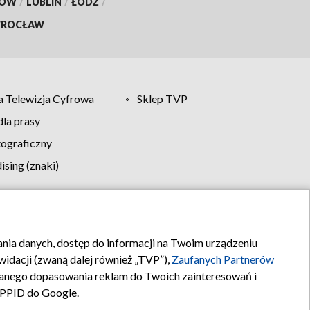
KÓW
/
LUBLIN
/
ŁÓDŹ
/
ROCŁAW
 Telewizja Cyfrowa
Sklep TVP
la prasy
tograficzny
sing (znaki)
klamy
Kontakt
rania danych, dostęp do informacji na Twoim urządzeniu
idacji (zwaną dalej również „TVP”),
Zaufanych Partnerów
anego dopasowania reklam do Twoich zainteresowań i
a PPID do Google.