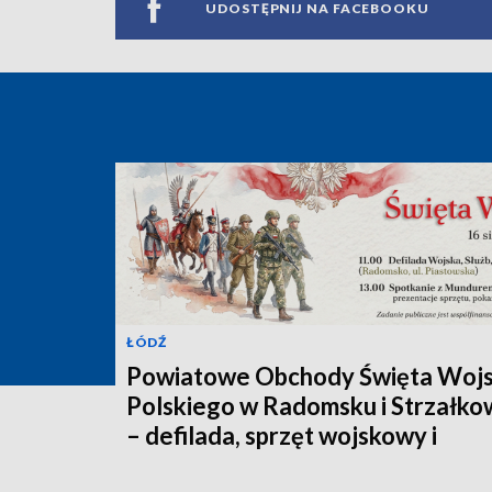
UDOSTĘPNIJ NA FACEBOOKU
ŁÓDŹ
Powiatowe Obchody Święta Woj
Polskiego w Radomsku i Strzałko
– defilada, sprzęt wojskowy i
spotkanie z historią