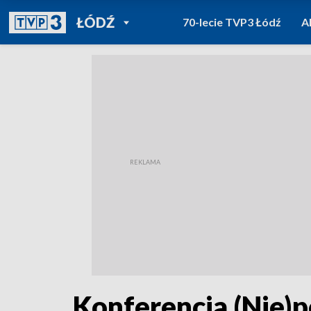
POWRÓT DO
ŁÓDŹ
70-lecie TVP3 Łódź
A
TVP REGIONY
Konferencja (Nie)