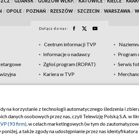
SZCZ
/
GDAŃSK
/
GORZÓW WLKP.
/
KATOWICE
/
KIELCE
/
KRA
N
/
OPOLE
/
POZNAŃ
/
RZESZÓW
/
SZCZECIN
/
WARSZAWA
/
W
Dołącz do nas:
Centrum informacji TVP
Naziemna
Informacje o nadawcy
Program d
zetargowe
Zgłoś program (ROPAT)
Serwis fo
wizyjna
Kariera w TVP
Merchandi
Polityka prywatności
Moje zgody
Pomoc
Biuro re
ody na korzystanie z technologii automatycznego śledzenia i zbie
 danych osobowych przez nas, czyli Telewizję Polską S.A. w likw
VP (93 firm)
, w celach marketingowych (w tym do zautomatyzow
 poniżej, a także zgody na udostępnianie przez nas identyfikator