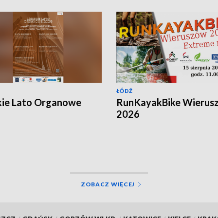
ŁÓDŹ
kie Lato Organowe
RunKayakBike Wierus
2026
ZOBACZ WIĘCEJ