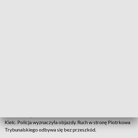
Sulejowa. Na czas działań służb droga została
częściowo zablokowana, a policja wyznaczyła
objazdy.
ZOBACZ TEŻ ->
KOSZMARNY WYPADEK NIEOPODAL
ŁODZI. W ZDERZENIU Z BUSEM ZGINĄŁ 85-LATEK
Jak informuje policja, 35-letni kierowca ciężarówki marki
DAF, jadąc od strony Sulejowa, na 1,8. kilometrze drogi
krajowej nr 74 zjechał na przeciwległy pas ruchu,
doprowadzając do czołowego zderzenia z samochodem
ciężarowym marki Renault.
Utrudnienia na DK74
DK74 w miejscu zdarzenia została zablokowana w kierunku
Kielc. Policja wyznaczyła objazdy. Ruch w stronę Piotrkowa
Trybunalskiego odbywa się bez przeszkód.