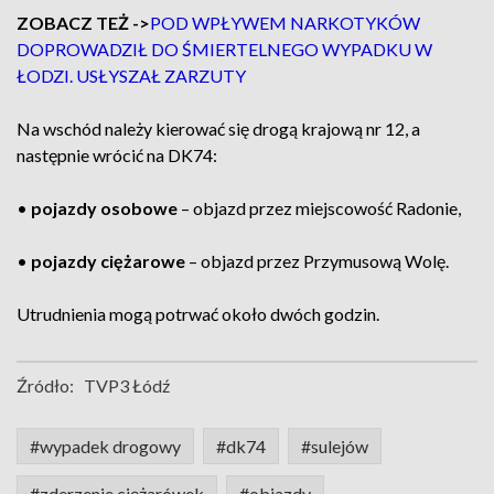
ZOBACZ TEŻ ->
POD WPŁYWEM NARKOTYKÓW
DOPROWADZIŁ DO ŚMIERTELNEGO WYPADKU W
ŁODZI. USŁYSZAŁ ZARZUTY
Na wschód należy kierować się drogą krajową nr 12, a
następnie wrócić na DK74:
•
pojazdy osobowe
– objazd przez miejscowość Radonie,
•
pojazdy ciężarowe
– objazd przez Przymusową Wolę.
Utrudnienia mogą potrwać około dwóch godzin.
Źródło:
TVP3 Łódź
#wypadek drogowy
#dk74
#sulejów
#zderzenie ciężarówek
#objazdy