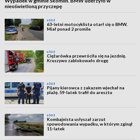
Wypadek w gminie Skomlin. BMW uderzyło w
nieoświetloną przyczepę
ŁÓDŹ
63-letni motocyklista otarł się o BMW.
Miał ponad 2 promile
ŁÓDŹ
Ciężarówka przewróciła się na jezdnię.
Kruszywo zablokowało drogę
ŁÓDŹ
Pijany kierowca z zakazem wjechał na
plażę. 59-latek trafił do aresztu
ŁÓDŹ
Kombajnista usłyszał zarzut
spowodowania wypadku, w którym zginął
11-latek