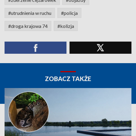
#utrudnienia w ruchu
#policja
#droga krajowa 74
#kolizja
ZOBACZ TAKŻE