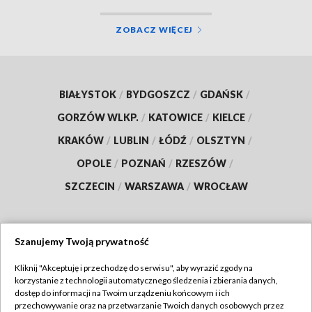
ZOBACZ WIĘCEJ
BIAŁYSTOK
/
BYDGOSZCZ
/
GDAŃSK
/
GORZÓW WLKP.
/
KATOWICE
/
KIELCE
/
KRAKÓW
/
LUBLIN
/
ŁÓDŹ
/
OLSZTYN
/
OPOLE
/
POZNAŃ
/
RZESZÓW
/
SZCZECIN
/
WARSZAWA
/
WROCŁAW
Szanujemy Twoją prywatność
Dołącz do nas:
Kliknij "Akceptuję i przechodzę do serwisu", aby wyrazić zgody na
korzystanie z technologii automatycznego śledzenia i zbierania danych,
TVP
dostęp do informacji na Twoim urządzeniu końcowym i ich
Abonament TVP
przechowywanie oraz na przetwarzanie Twoich danych osobowych przez
Regulamin TVP