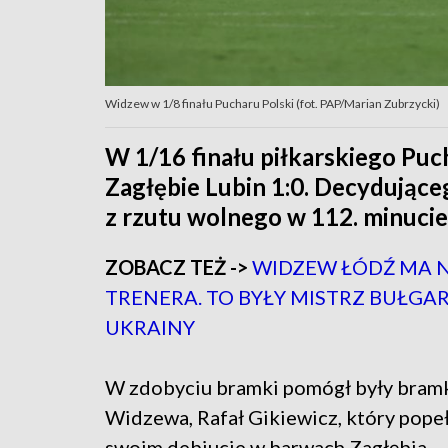
Widzew w 1/8 finału Pucharu Polski (fot. PAP/Marian Zubrzycki)
W 1/16 finału piłkarskiego Pu
Zagłębie Lubin 1:0. Decydujące
z rzutu wolnego w 112. minuci
ZOBACZ TEŻ ->
WIDZEW ŁÓDŹ MA
TRENERA. TO BYŁY MISTRZ BUŁGARI
UKRAINY
W zdobyciu bramki pomógł były bram
Widzewa, Rafał Gikiewicz, który popeł
swoim debiucie w barwach Zagłębia.