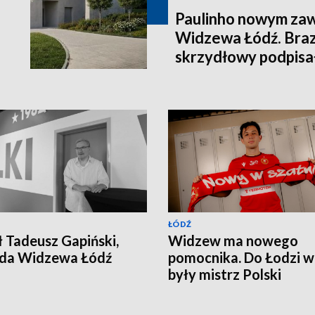
Paulinho nowym za
Widzewa Łódź. Brazy
skrzydłowy podpisa
2028 roku
ŁÓDŹ
 Tadeusz Gapiński,
Widzew ma nowego
nda Widzewa Łódź
pomocnika. Do Łodzi w
były mistrz Polski