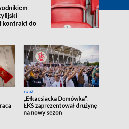
wodnikiem
lijski
ł kontrakt do
ŁÓDŹ
„Ełkaesiacka Domówka”.
raca
ŁKS zaprezentował drużynę
na nowy sezon