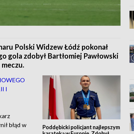
charu Polski Widzew Łódź pokonał
go gola zdobył Bartłomiej Pawłowski
e meczu.
 NOWEGO
I I
karz
nił błąd w
Poddębicki policjant najlepszym
karateką w Europie. Zdobył