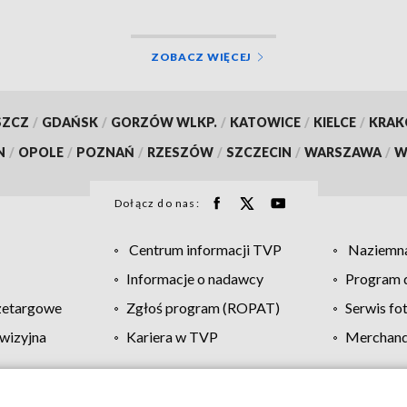
ZOBACZ WIĘCEJ
SZCZ
/
GDAŃSK
/
GORZÓW WLKP.
/
KATOWICE
/
KIELCE
/
KRA
N
/
OPOLE
/
POZNAŃ
/
RZESZÓW
/
SZCZECIN
/
WARSZAWA
/
W
Dołącz do nas:
Centrum informacji TVP
Naziemna
Informacje o nadawcy
Program d
zetargowe
Zgłoś program (ROPAT)
Serwis fo
wizyjna
Kariera w TVP
Merchandi