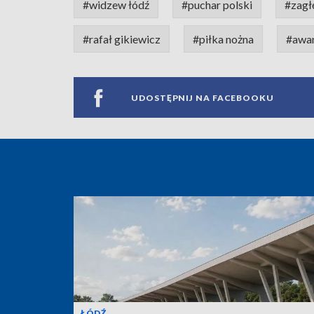
#widzew łódź
#puchar polski
#zagł
#rafał gikiewicz
#piłka nożna
#awa
UDOSTĘPNIJ NA FACEBOOKU
ŁÓDŹ