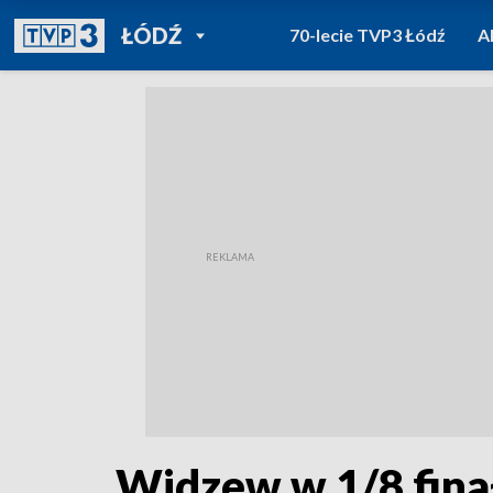
POWRÓT DO
ŁÓDŹ
70-lecie TVP3 Łódź
A
TVP REGIONY
Widzew w 1/8 fina