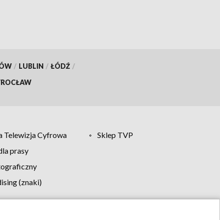
KÓW
/
LUBLIN
/
ŁÓDŹ
/
ROCŁAW
 Telewizja Cyfrowa
Sklep TVP
la prasy
tograficzny
sing (znaki)