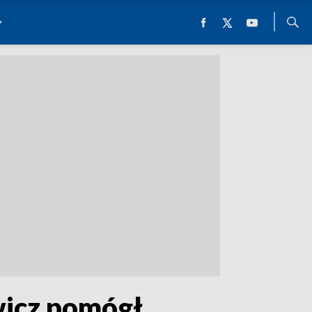
wicz pomógł