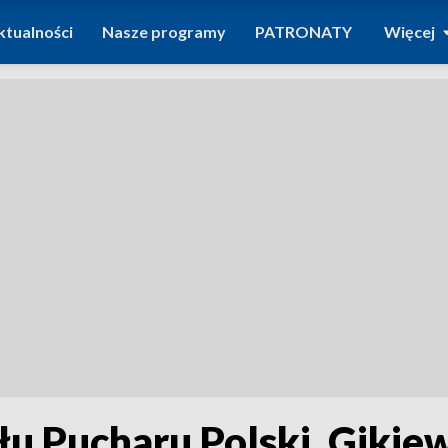
ktualności
Nasze programy
PATRONATY
Więcej
łu Pucharu Polski. Gikie