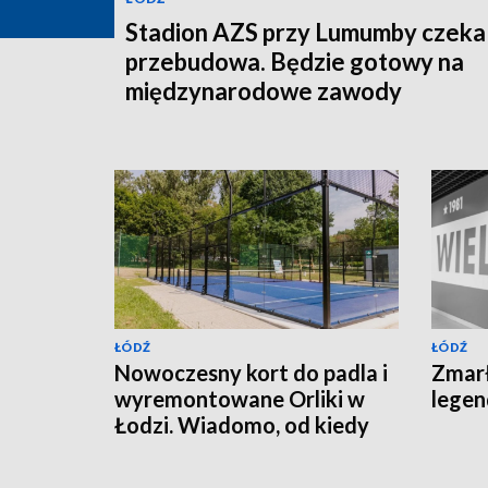
Stadion AZS przy Lumumby czeka
przebudowa. Będzie gotowy na
międzynarodowe zawody
ŁÓDŹ
ŁÓDŹ
Nowoczesny kort do padla i
Zmarł
wyremontowane Orliki w
lege
Łodzi. Wiadomo, od kiedy
będzie można z nich
korzystać