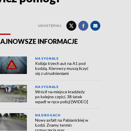
UDOSTĘPNIJ:
AJNOWSZE INFORMACJE
NA SYGNALE
Kolizja trzech aut na A1 pod
Łodzią. Kierowcy muszą liczyć
się z utrudnieniami
NA SYGNALE
Wrócił na miejsce kradzieży
po kolejne części. 38-latek
wpadł w ręce policji [WIDEO]
NA DROGACH
Nowy asfalt na Pabianickiej w
Łodzi. Znamy termin
rozpoczęcia prac