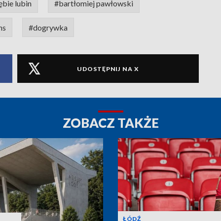
ębie lubin
#bartłomiej pawłowski
ns
#dogrywka
UDOSTĘPNIJ NA X
ZOBACZ TAKŻE
ŁÓDŹ