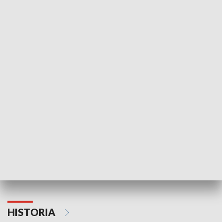
Idź się zbadaj
Nie poddaję si
GOSPODARKA
Strefa biznesu
HISTORIA