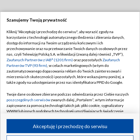
Szanujemy Twoją prywatność
Dołącz do nas:
Kliknij "Akceptuję i przechodzę do serwisu", aby wyrazić zgody na
korzystanie z technologii automatycznego śledzenia i zbierania danych,
TVP
dostęp do informacji na Twoim urządzeniu końcowym i ich
Abonament TVP
przechowywanie oraz na przetwarzanie Twoich danych osobowych przez
Regulamin TVP
nas, czyli Telewizję Polską S.A. w likwidacji (zwaną dalej również „TVP”),
Emisja w TVP
Zaufanych Partnerów z IAB* (1201 firm)
oraz pozostałych
Zaufanych
Polityka prywatności
Partnerów TVP (93 firm)
, w celach marketingowych (w tym do
Centrum informacji TVP
Moje zgody
zautomatyzowanego dopasowania reklam do Twoich zainteresowań i
mierzenia ich skuteczności) i pozostałych, które wskazujemy poniżej, a
Naziemna Telewizja Cyfrowa
Pomoc
także zgody na udostępnianie przez nas identyfikatora PPID do Google.
Sklep TVP
Biuro reklamy
Twoje dane osobowe zbierane podczas odwiedzania przez Ciebie naszych
Rada Programowa
poszczególnych serwisów
zwanych dalej „Portalem”, w tym informacje
Kontakt
zapisywane za pomocą technologii takich jak: pliki cookie, sygnalizatory
System NOS
WWW lub innych podobnych technologii umożliwiających świadczenie
dopasowanych i bezpiecznych usług, personalizację treści oraz reklam,
Informacje o nadawcy
Kanały
udostępnianie funkcji mediów społecznościowych oraz analizowanie
Akceptuję i przechodzę do serwisu
ruchu w Internecie.
Program dla prasy
©2026 Telewizja Polska S.A. w likwidacji
Biuro Reklamy
Twoje dane osobowe zbierane podczas odwiedzania przez Ciebie