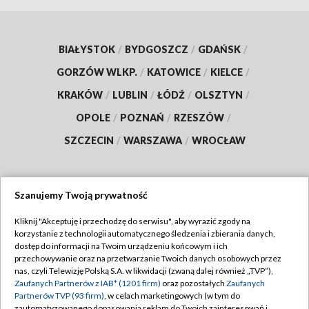
BIAŁYSTOK
/
BYDGOSZCZ
/
GDAŃSK
/
GORZÓW WLKP.
/
KATOWICE
/
KIELCE
/
KRAKÓW
/
LUBLIN
/
ŁÓDŹ
/
OLSZTYN
/
OPOLE
/
POZNAŃ
/
RZESZÓW
/
SZCZECIN
/
WARSZAWA
/
WROCŁAW
Szanujemy Twoją prywatność
Dołącz do nas:
Kliknij "Akceptuję i przechodzę do serwisu", aby wyrazić zgody na
korzystanie z technologii automatycznego śledzenia i zbierania danych,
TVP
dostęp do informacji na Twoim urządzeniu końcowym i ich
Abonament TVP
przechowywanie oraz na przetwarzanie Twoich danych osobowych przez
Regulamin TVP
nas, czyli Telewizję Polską S.A. w likwidacji (zwaną dalej również „TVP”),
Emisja w TVP
Zaufanych Partnerów z IAB* (1201 firm)
oraz pozostałych
Zaufanych
Polityka prywatności
Partnerów TVP (93 firm)
, w celach marketingowych (w tym do
Centrum informacji TVP
Moje zgody
zautomatyzowanego dopasowania reklam do Twoich zainteresowań i