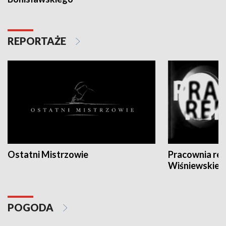
REPORTAŻE
Ostatni Mistrzowie
Pracownia re
Wiśniewskieg
POGODA