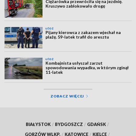
Ciężarówka przewróciła się na jezdnię.
Kruszywo zablokowało drogę
ŁÓDŹ
Pijany kierowca z zakazem wjechał na
plażę. 59-latek trafił do aresztu
ŁÓDŹ
Kombajnista usłyszał zarzut
spowodowania wypadku, w którym zginął
11-latek
ZOBACZ WIĘCEJ
BIAŁYSTOK
/
BYDGOSZCZ
/
GDAŃSK
/
GORZÓW WLKP.
/
KATOWICE
/
KIELCE
/