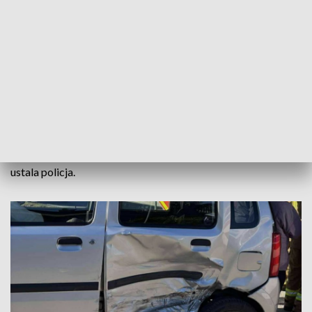
W pojazdach podróżowały trzy osoby. Jedna z nich nie
wymagała pomocy medycznej, drugiej udzielono jej na
miejscu, natomiast 36-letni mężczyzna został zabrany do
szpitala.
W działaniach ratowniczych brały udział cztery zastępy
straży pożarnej. Akcja służb zakończyła się około godziny
16:00. Na czas ich pracy droga w miejscu zdarzenia była
całkowicie zablokowana. Dokładne okoliczności wypadku
ustala policja.