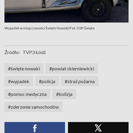
Wypadek w miejscowości Święte Nowaki/Fot. OSP Święte
Źródło:
TVP3 Łódź
#święte nowaki
#powiat skierniewicki
#wypadek
#policja
#straż pożarna
#pomoc medyczna
#kolizja
#zderzenie samochodów