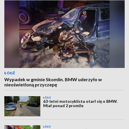
ŁÓDŹ
Wypadek w gminie Skomlin. BMW uderzyło w
nieoświetloną przyczepę
ŁÓDŹ
63-letni motocyklista otarł się o BMW.
Miał ponad 2 promile
ŁÓDŹ