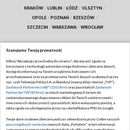
KRAKÓW
/
LUBLIN
/
ŁÓDŹ
/
OLSZTYN
/
OPOLE
/
POZNAŃ
/
RZESZÓW
/
SZCZECIN
/
WARSZAWA
/
WROCŁAW
Szanujemy Twoją prywatność
Dołącz do nas:
Kliknij "Akceptuję i przechodzę do serwisu", aby wyrazić zgody na
korzystanie z technologii automatycznego śledzenia i zbierania danych,
TVP
dostęp do informacji na Twoim urządzeniu końcowym i ich
Abonament TVP
przechowywanie oraz na przetwarzanie Twoich danych osobowych przez
Regulamin TVP
nas, czyli Telewizję Polską S.A. w likwidacji (zwaną dalej również „TVP”),
Emisja w TVP
Polityka prywatności
Zaufanych Partnerów z IAB* (1201 firm)
oraz pozostałych
Zaufanych
Partnerów TVP (93 firm)
, w celach marketingowych (w tym do
Centrum informacji TVP
Moje zgody
zautomatyzowanego dopasowania reklam do Twoich zainteresowań i
mierzenia ich skuteczności) i pozostałych, które wskazujemy poniżej, a
Naziemna Telewizja Cyfrowa
Pomoc
także zgody na udostępnianie przez nas identyfikatora PPID do Google.
Sklep TVP
Biuro reklamy
Twoje dane osobowe zbierane podczas odwiedzania przez Ciebie naszych
Rada Programowa
Kontakt
poszczególnych serwisów
zwanych dalej „Portalem”, w tym informacje
zapisywane za pomocą technologii takich jak: pliki cookie, sygnalizatory