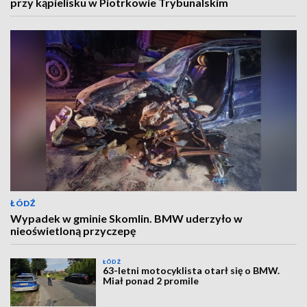
przy kąpielisku w Piotrkowie Trybunalskim
ŁÓDŹ
Wypadek w gminie Skomlin. BMW uderzyło w
nieoświetloną przyczepę
ŁÓDŹ
63-letni motocyklista otarł się o BMW.
Miał ponad 2 promile