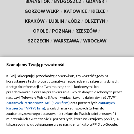
BIAŁYSTOK
/
BYDGOSZCZ
/
GDAŃSK
/
GORZÓW WLKP.
/
KATOWICE
/
KIELCE
/
KRAKÓW
/
LUBLIN
/
ŁÓDŹ
/
OLSZTYN
/
OPOLE
/
POZNAŃ
/
RZESZÓW
/
SZCZECIN
/
WARSZAWA
/
WROCŁAW
Szanujemy Twoją prywatność
Dołącz do nas:
Kliknij "Akceptuję i przechodzę do serwisu", aby wyrazić zgody na
korzystanie z technologii automatycznego śledzenia i zbierania danych,
TVP
dostęp do informacji na Twoim urządzeniu końcowym i ich
Abonament TVP
przechowywanie oraz na przetwarzanie Twoich danych osobowych przez
Regulamin TVP
nas, czyli Telewizję Polską S.A. w likwidacji (zwaną dalej również „TVP”),
Emisja w TVP
Polityka prywatności
Zaufanych Partnerów z IAB* (1201 firm)
oraz pozostałych
Zaufanych
Partnerów TVP (93 firm)
, w celach marketingowych (w tym do
Centrum informacji TVP
Moje zgody
zautomatyzowanego dopasowania reklam do Twoich zainteresowań i
mierzenia ich skuteczności) i pozostałych, które wskazujemy poniżej, a
Naziemna Telewizja Cyfrowa
Pomoc
także zgody na udostępnianie przez nas identyfikatora PPID do Google.
Sklep TVP
Biuro reklamy