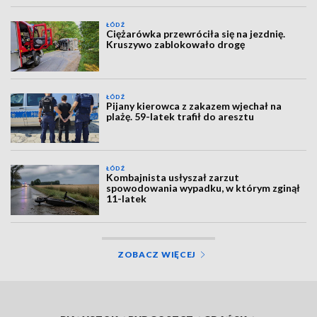
ŁÓDŹ
Ciężarówka przewróciła się na jezdnię.
Kruszywo zablokowało drogę
ŁÓDŹ
Pijany kierowca z zakazem wjechał na
plażę. 59-latek trafił do aresztu
ŁÓDŹ
Kombajnista usłyszał zarzut
spowodowania wypadku, w którym zginął
11-latek
ZOBACZ WIĘCEJ