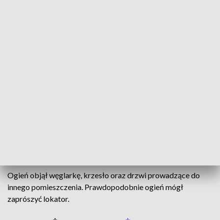
Ogień objął węglarkę, krzesło oraz drzwi prowadzące do innego
pomieszczenia/Fot. PSP Łowicz
20 października, około godziny 8:20, doszło do
pożaru w domu jednorodzinnym w miejscowości
Bobrowniki w powiecie łowickim. Na miejscu
zdarzenia znaleziono zwłoki mężczyzny.
Ogień objął węglarkę, krzesło oraz drzwi prowadzące do
innego pomieszczenia. Prawdopodobnie ogień mógł
zaprószyć lokator.