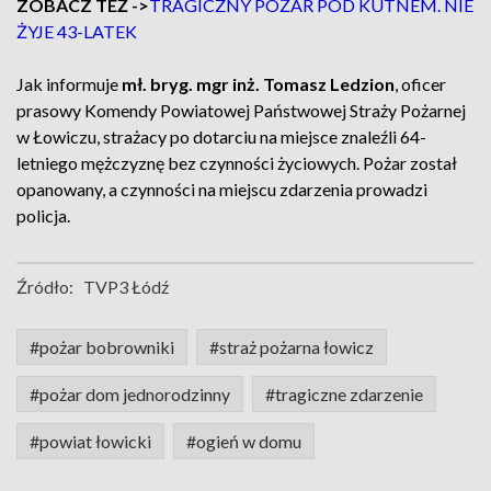
ZOBACZ TEŻ ->
TRAGICZNY POŻAR POD KUTNEM. NIE
ŻYJE 43-LATEK
Jak informuje
mł. bryg. mgr inż. Tomasz Ledzion
, oficer
prasowy Komendy Powiatowej Państwowej Straży Pożarnej
w Łowiczu, strażacy po dotarciu na miejsce znaleźli 64-
letniego mężczyznę bez czynności życiowych. Pożar został
opanowany, a czynności na miejscu zdarzenia prowadzi
policja.
Źródło:
TVP3 Łódź
#pożar bobrowniki
#straż pożarna łowicz
#pożar dom jednorodzinny
#tragiczne zdarzenie
#powiat łowicki
#ogień w domu