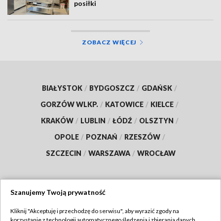
posiłki
ZOBACZ WIĘCEJ
BIAŁYSTOK
/
BYDGOSZCZ
/
GDAŃSK
/
GORZÓW WLKP.
/
KATOWICE
/
KIELCE
/
KRAKÓW
/
LUBLIN
/
ŁÓDŹ
/
OLSZTYN
/
OPOLE
/
POZNAŃ
/
RZESZÓW
/
SZCZECIN
/
WARSZAWA
/
WROCŁAW
Szanujemy Twoją prywatność
Dołącz do nas:
Kliknij "Akceptuję i przechodzę do serwisu", aby wyrazić zgody na
korzystanie z technologii automatycznego śledzenia i zbierania danych,