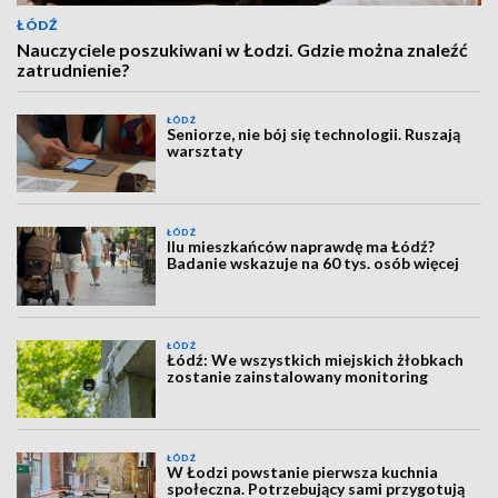
ŁÓDŹ
Nauczyciele poszukiwani w Łodzi. Gdzie można znaleźć
zatrudnienie?
ŁÓDŹ
Seniorze, nie bój się technologii. Ruszają
warsztaty
ŁÓDŹ
Ilu mieszkańców naprawdę ma Łódź?
Badanie wskazuje na 60 tys. osób więcej
ŁÓDŹ
Łódź: We wszystkich miejskich żłobkach
zostanie zainstalowany monitoring
ŁÓDŹ
W Łodzi powstanie pierwsza kuchnia
społeczna. Potrzebujący sami przygotują