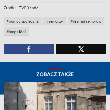
Źródło:
TVP3 Łódź
#pomoc społeczna
#seniorzy
#dramat seniorów
#mops łódź
ZOBACZ TAKŻE