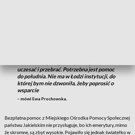
Rozsianego.
Państwu Jakielskim teraz pomaga tylko sąsiadka.
We wszystkie sprawy urzędowe jeżdżę z
panem Stasiem i wszystko załatwiam.
Rano trzeba panią Władysławę umyć,
uczesać i przebrać. Potrzebna jest pomoc
do południa. Nie ma w Łodzi instytucji, do
której bym nie dzwoniła, żeby poprosić o
wsparcie
– mówi Ewa Prochowska.
Bezpłatna pomoc z Miejskiego Ośrodka Pomocy Społecznej
państwu Jakielskim nie przysługuje, bo ich emerytury, mimo
że skromne, są zbyt wysokie. Pojawiło się jednak światełko w