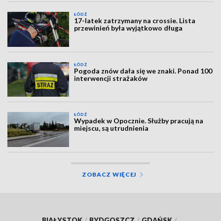
ŁÓDŹ
17-latek zatrzymany na crossie. Lista
przewinień była wyjątkowo długa
ŁÓDŹ
Pogoda znów dała się we znaki. Ponad 100
interwencji strażaków
ŁÓDŹ
Wypadek w Opocznie. Służby pracują na
miejscu, są utrudnienia
ZOBACZ WIĘCEJ
BIAŁYSTOK
/
BYDGOSZCZ
/
GDAŃSK
/