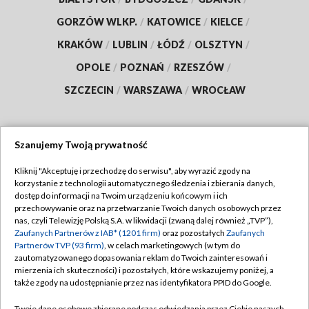
GORZÓW WLKP.
/
KATOWICE
/
KIELCE
/
KRAKÓW
/
LUBLIN
/
ŁÓDŹ
/
OLSZTYN
/
OPOLE
/
POZNAŃ
/
RZESZÓW
/
SZCZECIN
/
WARSZAWA
/
WROCŁAW
Szanujemy Twoją prywatność
Dołącz do nas:
Kliknij "Akceptuję i przechodzę do serwisu", aby wyrazić zgody na
korzystanie z technologii automatycznego śledzenia i zbierania danych,
TVP
dostęp do informacji na Twoim urządzeniu końcowym i ich
Abonament TVP
przechowywanie oraz na przetwarzanie Twoich danych osobowych przez
Regulamin TVP
nas, czyli Telewizję Polską S.A. w likwidacji (zwaną dalej również „TVP”),
Emisja w TVP
Polityka prywatności
Zaufanych Partnerów z IAB* (1201 firm)
oraz pozostałych
Zaufanych
Partnerów TVP (93 firm)
, w celach marketingowych (w tym do
Centrum informacji TVP
Moje zgody
zautomatyzowanego dopasowania reklam do Twoich zainteresowań i
mierzenia ich skuteczności) i pozostałych, które wskazujemy poniżej, a
Naziemna Telewizja Cyfrowa
Pomoc
także zgody na udostępnianie przez nas identyfikatora PPID do Google.
Sklep TVP
Biuro reklamy
Twoje dane osobowe zbierane podczas odwiedzania przez Ciebie naszych