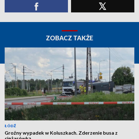
ZOBACZ TAKŻE
ŁÓDŹ
Groźny wypadek w Koluszkach. Zderzenie busa z
ciężarówką