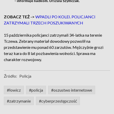
- informuje nadkom. Urszula Szymczak.
ZOBACZ TEŻ ->
WPADLI PO KOLEI. POLICJANCI
ZATRZYMALI TRZECH POSZUKIWANYCH
15 października policjanci zatrzymali 34-latka na terenie
Tczewa. Zebrany materiał dowodowy pozwolił na
przedstawienie mu ponad 60 zarzutów. Mężczyźnie grozi
teraz kara do 8 lat pozbawienia wolności. Sprawa ma
charakter rozwojowy.
Źródło:
Policja
#łowicz
#policja
#oszustwo internetowe
#zatrzymanie
#cyberprzestępczość