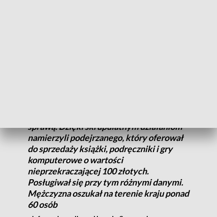
funkcjonariusze otrzymali zgłoszenie, że mieszkanka
Łowicza padła ofiarą oszusta internetowego. Kobieta
znalazła w internecie ogłoszenie dotyczące sprzedaży
książki. Zainteresowana zakupem przelała żądaną kwotę 47
złotych. Książki jednak nie otrzymała, a kontakt ze
sprzedającym się urwał.
Policjanci z wydziału do walki z
przestępczością gospodarczą zajęli się
sprawą. Dzięki skrupulatnym działaniom
namierzyli podejrzanego, który oferował
do sprzedaży książki, podręczniki i gry
komputerowe o wartości
nieprzekraczającej 100 złotych.
Posługiwał się przy tym różnymi danymi.
Mężczyzna oszukał na terenie kraju ponad
60 osób