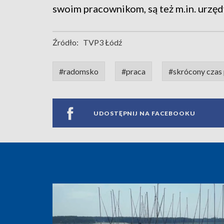
swoim pracownikom, są też m.in. urzęd
Źródło:
TVP3 Łódź
#radomsko
#praca
#skrócony czas
UDOSTĘPNIJ NA FACEBOOKU