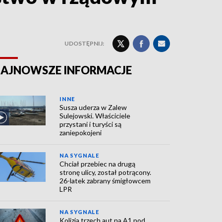
UDOSTĘPNIJ:
AJNOWSZE INFORMACJE
INNE
Susza uderza w Zalew
Sulejowski. Właściciele
przystani i turyści są
zaniepokojeni
NA SYGNALE
Chciał przebiec na drugą
stronę ulicy, został potrącony.
26-latek zabrany śmigłowcem
LPR
NA SYGNALE
Kolizja trzech aut na A1 pod