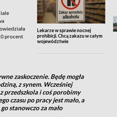
iale
wa
owiedziała
Lekarze w sprawie nocnej
prohibicji. Chcą zakazu w całym
10 procent
województwie
ywne zaskoczenie. Będę mogła
odziną, z synem. Wcześniej
z przedszkola i coś porobimy
ego czasu po pracy jest mało, a
 go stanowczo za mało