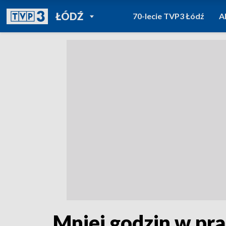
POWRÓT DO
ŁÓDŹ
70-lecie TVP3 Łódź
A
TVP REGIONY
Mniej godzin w pr