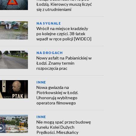
Łodzią. Kierowcy muszą liczyć
się z utrudnieniami
NA SYGNALE
Wrócił na miejsce kradzieży
po kolejne części. 38-latek
wpadł w ręce policji [WIDEO]
NA DROGACH
Nowy asfalt na Pabianickiej w
Łodzi. Znamy termin
rozpoczęcia prac
INNE
Nowa gwiazda na
Piotrkowskiej w Łodzi.
Uhonorują wybitnego
operatora filmowego
INNE
Nie mogą spać przez budowę
tunelu Kolei Dużych
Prędkości. Mieszkańcy