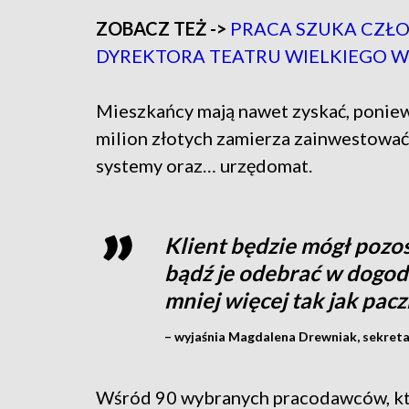
ZOBACZ TEŻ ->
PRACA SZUKA CZŁ
DYREKTORA TEATRU WIELKIEGO W
Mieszkańcy mają nawet zyskać, poniew
milion złotych zamierza zainwestowa
systemy oraz… urzędomat.
Klient będzie mógł pozo
bądź je odebrać w dogod
mniej więcej tak jak pac
– wyjaśnia Magdalena Drewniak, sekret
Wśród 90 wybranych pracodawców, któ