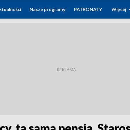
ktualności
Nasze programy
PATRONATY
Więcej
acy, ta sama pensja. Sta