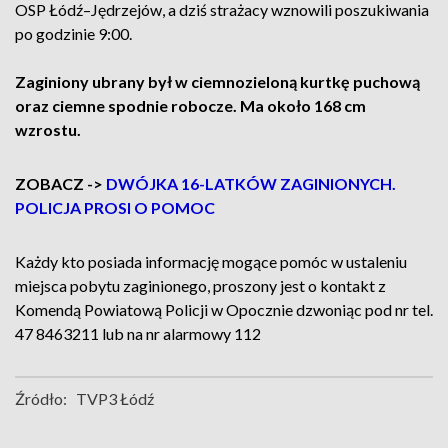
OSP Łódź–Jędrzejów, a dziś strażacy wznowili poszukiwania
po godzinie 9:00.
Zaginiony ubrany był w ciemnozieloną kurtkę puchową
oraz ciemne spodnie robocze. Ma około 168 cm
wzrostu.
ZOBACZ ->
DWÓJKA 16-LATKÓW ZAGINIONYCH.
POLICJA PROSI O POMOC
Każdy kto posiada informację mogące pomóc w ustaleniu
miejsca pobytu zaginionego, proszony jest o kontakt z
Komendą Powiatową Policji w Opocznie dzwoniąc pod nr tel.
47 8463211 lub na nr alarmowy 112
Źródło:
TVP3 Łódź