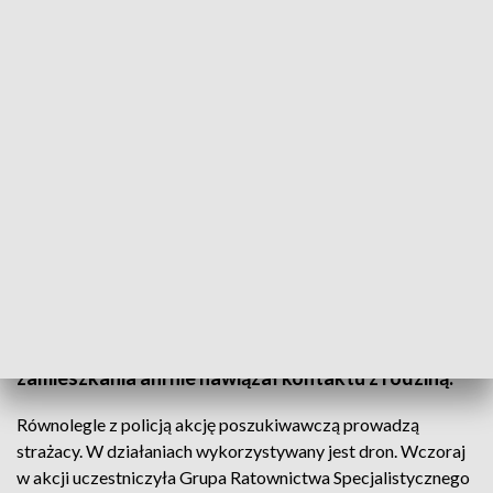
Zaginął 70-latek. W poszukiwaniach pomaga dron/Fot. Policja
Komenda Powiatowa Policji w Opocznie
poinformowała o poszukiwaniach Eugeniusza
Wieczorka. 70-latek w czwartek 16 października o
11:30 wyjechał rowerem z domu w Zdyszewicach i
do chwili obecnej nie wrócił do miejsca
zamieszkania ani nie nawiązał kontaktu z rodziną.
Równolegle z policją akcję poszukiwawczą prowadzą
strażacy. W działaniach wykorzystywany jest dron. Wczoraj
w akcji uczestniczyła Grupa Ratownictwa Specjalistycznego