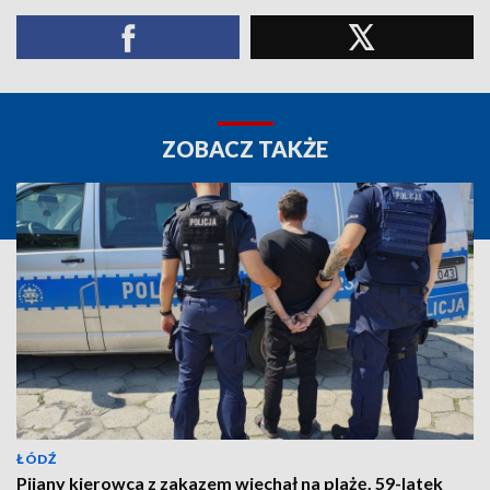
ZOBACZ TAKŻE
ŁÓDŹ
Pijany kierowca z zakazem wjechał na plażę. 59-latek