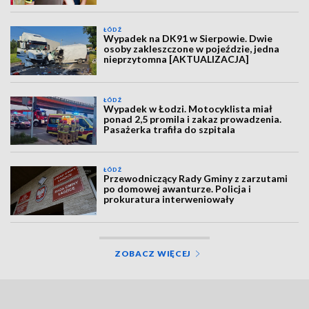
ŁÓDŹ
Wypadek na DK91 w Sierpowie. Dwie
osoby zakleszczone w pojeździe, jedna
nieprzytomna [AKTUALIZACJA]
ŁÓDŹ
Wypadek w Łodzi. Motocyklista miał
ponad 2,5 promila i zakaz prowadzenia.
Pasażerka trafiła do szpitala
ŁÓDŹ
Przewodniczący Rady Gminy z zarzutami
po domowej awanturze. Policja i
prokuratura interweniowały
ZOBACZ WIĘCEJ