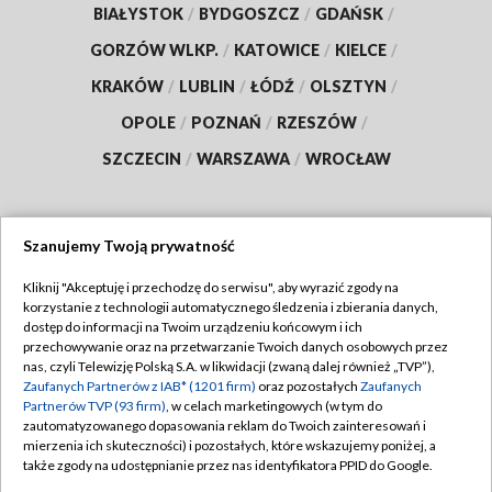
BIAŁYSTOK
/
BYDGOSZCZ
/
GDAŃSK
/
GORZÓW WLKP.
/
KATOWICE
/
KIELCE
/
KRAKÓW
/
LUBLIN
/
ŁÓDŹ
/
OLSZTYN
/
OPOLE
/
POZNAŃ
/
RZESZÓW
/
SZCZECIN
/
WARSZAWA
/
WROCŁAW
Szanujemy Twoją prywatność
Dołącz do nas:
Kliknij "Akceptuję i przechodzę do serwisu", aby wyrazić zgody na
korzystanie z technologii automatycznego śledzenia i zbierania danych,
TVP
dostęp do informacji na Twoim urządzeniu końcowym i ich
Abonament TVP
przechowywanie oraz na przetwarzanie Twoich danych osobowych przez
Regulamin TVP
nas, czyli Telewizję Polską S.A. w likwidacji (zwaną dalej również „TVP”),
Emisja w TVP
Polityka prywatności
Zaufanych Partnerów z IAB* (1201 firm)
oraz pozostałych
Zaufanych
Partnerów TVP (93 firm)
, w celach marketingowych (w tym do
Centrum informacji TVP
Moje zgody
zautomatyzowanego dopasowania reklam do Twoich zainteresowań i
mierzenia ich skuteczności) i pozostałych, które wskazujemy poniżej, a
Naziemna Telewizja Cyfrowa
Pomoc
także zgody na udostępnianie przez nas identyfikatora PPID do Google.
Sklep TVP