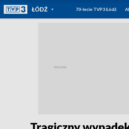
POWRÓT DO
ŁÓDŹ
70-lecie TVP3 Łódź
A
TVP REGIONY
Tragiczny wypadek