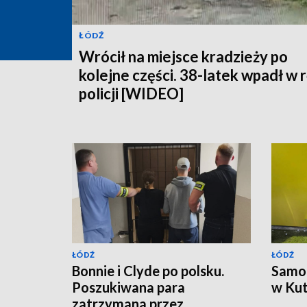
ŁÓDŹ
Wrócił na miejsce kradzieży po
kolejne części. 38-latek wpadł w 
policji [WIDEO]
ŁÓDŹ
ŁÓDŹ
Bonnie i Clyde po polsku.
Samoc
Poszukiwana para
w Kut
zatrzymana przez