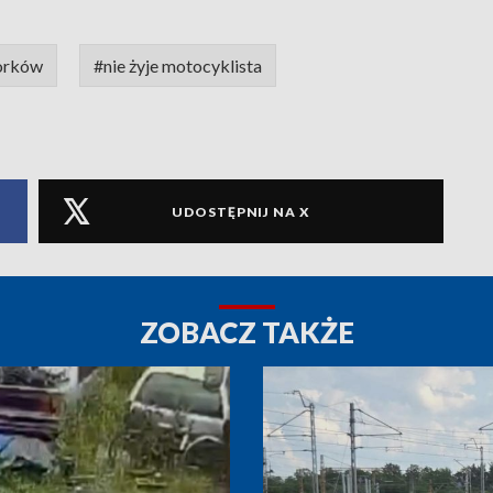
orków
#nie żyje motocyklista
UDOSTĘPNIJ NA X
ZOBACZ TAKŻE