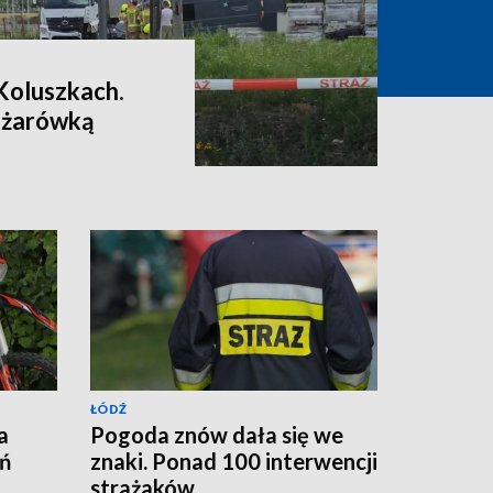
Koluszkach.
iężarówką
ŁÓDŹ
a
Pogoda znów dała się we
eń
znaki. Ponad 100 interwencji
strażaków