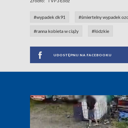
Źródło:
TVP3 Łódź
#wypadek dk91
#śmiertelny wypadek oz
#ranna kobieta w ciąży
#łódzkie
UDOSTĘPNIJ NA FACEBOOKU