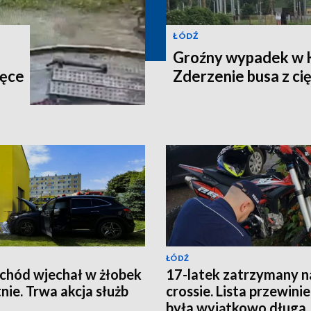
ŁÓDŹ
Groźny wypadek w 
ręce
Zderzenie busa z c
ŁÓDŹ
hód wjechał w żłobek
17-latek zatrzymany n
nie. Trwa akcja służb
crossie. Lista przewini
była wyjątkowo długa