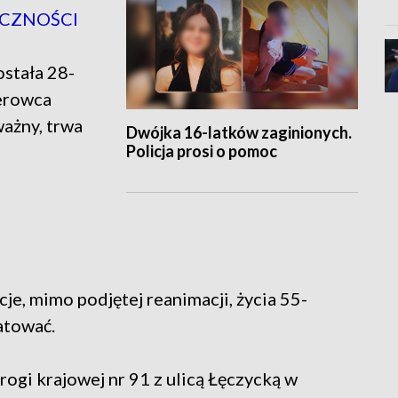
ICZNOŚCI
ostała 28-
ierowca
ważny, trwa
Dwójka 16-latków zaginionych.
Policja prosi o pomoc
je, mimo podjętej reanimacji, życia 55-
atować.
ogi krajowej nr 91 z ulicą Łęczycką w