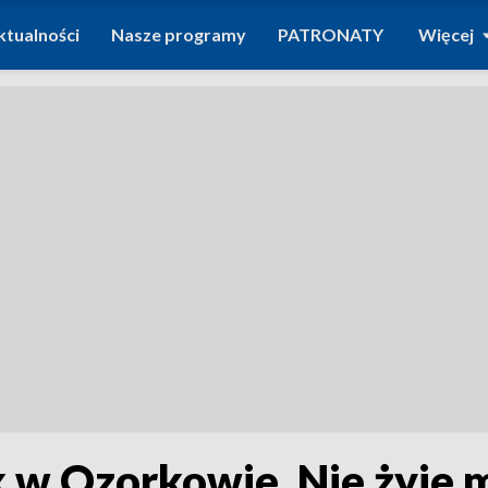
ktualności
Nasze programy
PATRONATY
Więcej
 w Ozorkowie. Nie żyje m