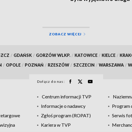
ZOBACZ WIĘCEJ
SZCZ
/
GDAŃSK
/
GORZÓW WLKP.
/
KATOWICE
/
KIELCE
/
KRA
N
/
OPOLE
/
POZNAŃ
/
RZESZÓW
/
SZCZECIN
/
WARSZAWA
/
W
Dołącz do nas:
Centrum informacji TVP
Naziemna
Informacje o nadawcy
Program d
zetargowe
Zgłoś program (ROPAT)
Serwis fo
wizyjna
Kariera w TVP
Merchandi