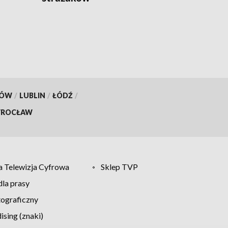
KÓW
/
LUBLIN
/
ŁÓDŹ
/
ROCŁAW
 Telewizja Cyfrowa
Sklep TVP
la prasy
tograficzny
sing (znaki)