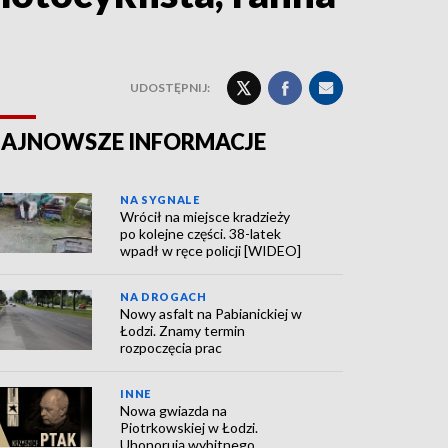
UDOSTĘPNIJ:
AJNOWSZE INFORMACJE
NA SYGNALE
Wrócił na miejsce kradzieży
po kolejne części. 38-latek
wpadł w ręce policji [WIDEO]
NA DROGACH
Nowy asfalt na Pabianickiej w
Łodzi. Znamy termin
rozpoczęcia prac
INNE
Nowa gwiazda na
Piotrkowskiej w Łodzi.
Uhonorują wybitnego