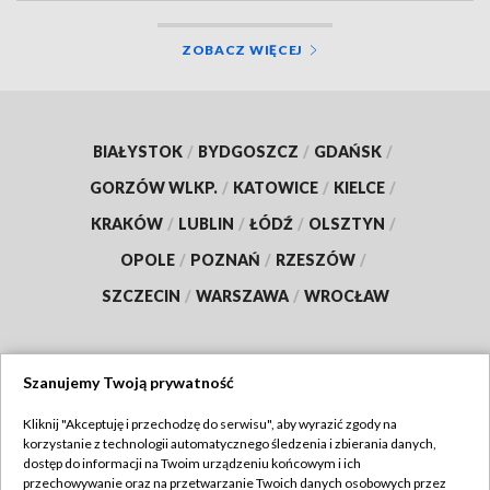
ZOBACZ WIĘCEJ
BIAŁYSTOK
/
BYDGOSZCZ
/
GDAŃSK
/
GORZÓW WLKP.
/
KATOWICE
/
KIELCE
/
KRAKÓW
/
LUBLIN
/
ŁÓDŹ
/
OLSZTYN
/
OPOLE
/
POZNAŃ
/
RZESZÓW
/
SZCZECIN
/
WARSZAWA
/
WROCŁAW
Szanujemy Twoją prywatność
Dołącz do nas:
Kliknij "Akceptuję i przechodzę do serwisu", aby wyrazić zgody na
korzystanie z technologii automatycznego śledzenia i zbierania danych,
TVP
dostęp do informacji na Twoim urządzeniu końcowym i ich
Abonament TVP
przechowywanie oraz na przetwarzanie Twoich danych osobowych przez
Regulamin TVP