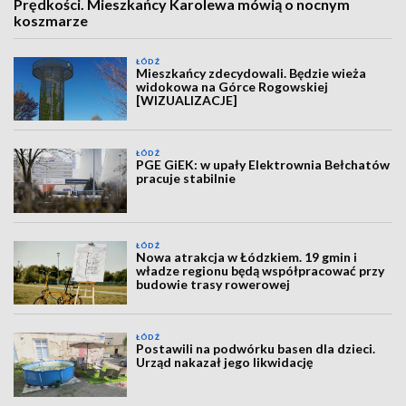
Prędkości. Mieszkańcy Karolewa mówią o nocnym
koszmarze
ŁÓDŹ
Mieszkańcy zdecydowali. Będzie wieża
widokowa na Górce Rogowskiej
[WIZUALIZACJE]
ŁÓDŹ
PGE GiEK: w upały Elektrownia Bełchatów
pracuje stabilnie
ŁÓDŹ
Nowa atrakcja w Łódzkiem. 19 gmin i
władze regionu będą współpracować przy
budowie trasy rowerowej
ŁÓDŹ
Postawili na podwórku basen dla dzieci.
Urząd nakazał jego likwidację