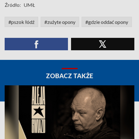
Źródło:
UMŁ
#pszok łódź
#zużyte opony
#gdzie oddać opony
ZOBACZ TAKŻE