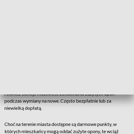
• ul. Graniczna 2,
• ul. Wersalska (nowo otwarty we wrześniu tego roku).
ZOBACZ TEŻ->
REWOLUCJA W SKLEPACH OD 1
PAŹDZIERNIKA. W POLSCE RUSZA SYSTEM KAUCYJNY
Planowane jest również otwarcie kolejnego PSZOK-u przy ul.
Szparagowej.
Zakłady wulkanizacyjne
W wielu zakładach wulkanizacyjnych na terenie Łodzi
również istnieje możliwość zostawiania zużytych opon
podczas wymiany na nowe. Często bezpłatnie lub za
niewielką dopłatą.
Choć na terenie miasta dostępne są darmowe punkty, w
których mieszkańcy mogą oddać zużyte opony, te wciąż