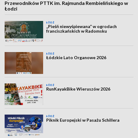
Przewodników PTTK im. Rajmunda Rembielińskiego w
Łodzi
ŁÓDŹ
„Pieśń niewyśpiewana” w ogrodach
franciszkańskich w Radomsku
ŁÓDŹ
Łódzkie Lato Organowe 2026
ŁÓDŹ
RunKayakBike Wieruszów 2026
ŁÓDŹ
Piknik Europejski w Pasażu Schillera