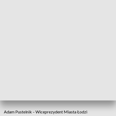
Program:
17.30 – Wykład "Drogowskazy do sukcesu, czyli 7
przykazań skutecznego działania, opartych na własnych
doświadczeniach" – speech Marcina Prokopa - dziennikarza,
prezentera telewizyjnego, felietonisty, publicysty,
osobowości telewizyjnej.
18.45 – Wspólna mapa sukcesu: przedsiębiorcy, samorząd,
media - recepta łódzkich liderów. Prowadzenie: redaktor
Monika Czerska
19.30 - Biznes MeetUp – czyli biznes mikser po łódzku
połączony z networkingiem.
Adam Pustelnik – Wiceprezydent Miasta Łodzi