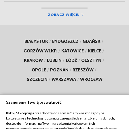
ZOBACZ WIĘCEJ
BIAŁYSTOK
/
BYDGOSZCZ
/
GDAŃSK
/
GORZÓW WLKP.
/
KATOWICE
/
KIELCE
/
KRAKÓW
/
LUBLIN
/
ŁÓDŹ
/
OLSZTYN
/
OPOLE
/
POZNAŃ
/
RZESZÓW
/
SZCZECIN
/
WARSZAWA
/
WROCŁAW
Szanujemy Twoją prywatność
Dołącz do nas:
Kliknij "Akceptuję i przechodzę do serwisu", aby wyrazić zgody na
korzystanie z technologii automatycznego śledzenia i zbierania danych,
TVP
dostęp do informacji na Twoim urządzeniu końcowym i ich
Abonament TVP
przechowywanie oraz na przetwarzanie Twoich danych osobowych przez