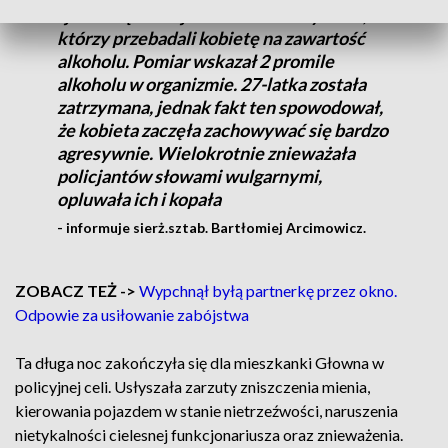
zjawili się funkcjonariusze ze Strykowa,
którzy przebadali kobietę na zawartość
alkoholu. Pomiar wskazał 2 promile
alkoholu w organizmie. 27-latka została
zatrzymana, jednak fakt ten spowodował,
że kobieta zaczęła zachowywać się bardzo
agresywnie. Wielokrotnie znieważała
policjantów słowami wulgarnymi,
opluwała ich i kopała
- informuje sierż.sztab. Bartłomiej Arcimowicz.
ZOBACZ TEŻ ->
Wypchnął byłą partnerkę przez okno.
Odpowie za usiłowanie zabójstwa
Ta długa noc zakończyła się dla mieszkanki Głowna w
policyjnej celi. Usłyszała zarzuty zniszczenia mienia,
kierowania pojazdem w stanie nietrzeźwości, naruszenia
nietykalności cielesnej funkcjonariusza oraz znieważenia.