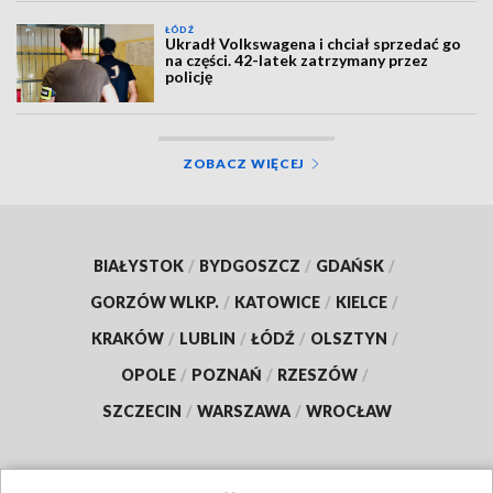
ŁÓDŹ
Ukradł Volkswagena i chciał sprzedać go
na części. 42-latek zatrzymany przez
policję
ZOBACZ WIĘCEJ
BIAŁYSTOK
/
BYDGOSZCZ
/
GDAŃSK
/
GORZÓW WLKP.
/
KATOWICE
/
KIELCE
/
KRAKÓW
/
LUBLIN
/
ŁÓDŹ
/
OLSZTYN
/
OPOLE
/
POZNAŃ
/
RZESZÓW
/
SZCZECIN
/
WARSZAWA
/
WROCŁAW