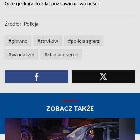
Grozi jej kara do 5 lat pozbawienia wolności.
Źródło:
Policja
#głowno
#stryków
#policja zgierz
#wandalizm
#złamane serce
ZOBACZ TAKŻE