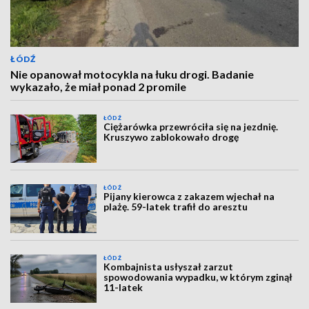
ŁÓDŹ
Nie opanował motocykla na łuku drogi. Badanie
wykazało, że miał ponad 2 promile
ŁÓDŹ
Ciężarówka przewróciła się na jezdnię.
Kruszywo zablokowało drogę
ŁÓDŹ
Pijany kierowca z zakazem wjechał na
plażę. 59-latek trafił do aresztu
ŁÓDŹ
Kombajnista usłyszał zarzut
spowodowania wypadku, w którym zginął
11-latek