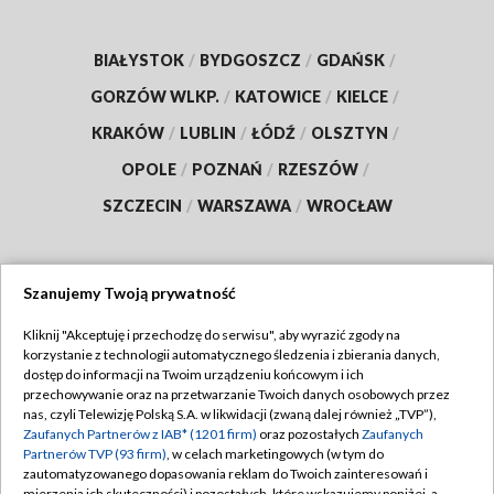
BIAŁYSTOK
/
BYDGOSZCZ
/
GDAŃSK
/
GORZÓW WLKP.
/
KATOWICE
/
KIELCE
/
KRAKÓW
/
LUBLIN
/
ŁÓDŹ
/
OLSZTYN
/
OPOLE
/
POZNAŃ
/
RZESZÓW
/
SZCZECIN
/
WARSZAWA
/
WROCŁAW
Szanujemy Twoją prywatność
Dołącz do nas:
Kliknij "Akceptuję i przechodzę do serwisu", aby wyrazić zgody na
korzystanie z technologii automatycznego śledzenia i zbierania danych,
TVP
dostęp do informacji na Twoim urządzeniu końcowym i ich
Abonament TVP
przechowywanie oraz na przetwarzanie Twoich danych osobowych przez
Regulamin TVP
nas, czyli Telewizję Polską S.A. w likwidacji (zwaną dalej również „TVP”),
Emisja w TVP
Polityka prywatności
Zaufanych Partnerów z IAB* (1201 firm)
oraz pozostałych
Zaufanych
Partnerów TVP (93 firm)
, w celach marketingowych (w tym do
Centrum informacji TVP
Moje zgody
zautomatyzowanego dopasowania reklam do Twoich zainteresowań i
mierzenia ich skuteczności) i pozostałych, które wskazujemy poniżej, a