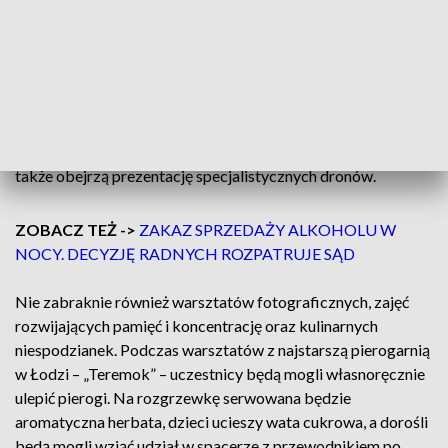
W godzinach
11:00–15:00
na uczestników czekać będzie
wiele atrakcji. Będzie można spróbować swoich sił w grach i
dyscyplinach rekreacyjnych, takich jak
mega planszówka
„Chińczyk”
, dmuchane kręgle, badminton czy mini piłka
nożna. Miłośnicy zwierząt zobaczą
pokazy psów
ratowniczych
, skorzystają z możliwości chipowania pupili, a
także obejrzą prezentację specjalistycznych dronów.
ZOBACZ TEŻ ->
ZAKAZ SPRZEDAŻY ALKOHOLU W
NOCY. DECYZJĘ RADNYCH ROZPATRUJE SĄD
Nie zabraknie również warsztatów fotograficznych, zajęć
rozwijających pamięć i koncentrację oraz kulinarnych
niespodzianek. Podczas warsztatów z najstarszą pierogarnią
w Łodzi – „Teremok” – uczestnicy będą mogli własnoręcznie
ulepić pierogi. Na rozgrzewkę serwowana będzie
aromatyczna herbata, dzieci ucieszy wata cukrowa, a dorośli
będą mogli wziąć udział w spacerze z przewodnikiem po