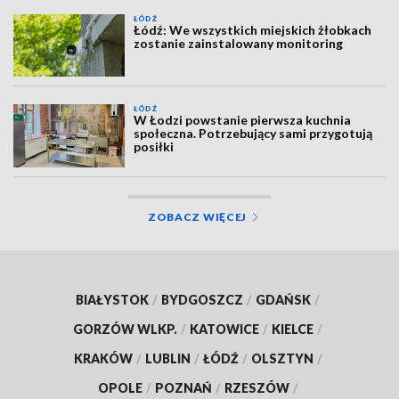
ŁÓDŹ
Łódź: We wszystkich miejskich żłobkach
zostanie zainstalowany monitoring
ŁÓDŹ
W Łodzi powstanie pierwsza kuchnia
społeczna. Potrzebujący sami przygotują
posiłki
ZOBACZ WIĘCEJ
BIAŁYSTOK
/
BYDGOSZCZ
/
GDAŃSK
/
GORZÓW WLKP.
/
KATOWICE
/
KIELCE
/
KRAKÓW
/
LUBLIN
/
ŁÓDŹ
/
OLSZTYN
/
OPOLE
/
POZNAŃ
/
RZESZÓW
/