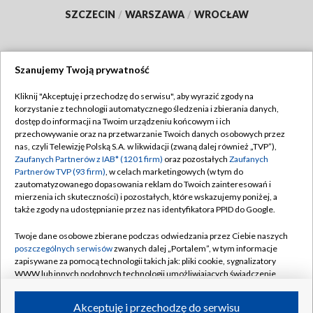
SZCZECIN
/
WARSZAWA
/
WROCŁAW
Szanujemy Twoją prywatność
Dołącz do nas:
Kliknij "Akceptuję i przechodzę do serwisu", aby wyrazić zgody na
korzystanie z technologii automatycznego śledzenia i zbierania danych,
TVP
dostęp do informacji na Twoim urządzeniu końcowym i ich
Abonament TVP
przechowywanie oraz na przetwarzanie Twoich danych osobowych przez
Regulamin TVP
nas, czyli Telewizję Polską S.A. w likwidacji (zwaną dalej również „TVP”),
Emisja w TVP
Polityka prywatności
Zaufanych Partnerów z IAB* (1201 firm)
oraz pozostałych
Zaufanych
Partnerów TVP (93 firm)
, w celach marketingowych (w tym do
Centrum informacji TVP
Moje zgody
zautomatyzowanego dopasowania reklam do Twoich zainteresowań i
mierzenia ich skuteczności) i pozostałych, które wskazujemy poniżej, a
Naziemna Telewizja Cyfrowa
Pomoc
także zgody na udostępnianie przez nas identyfikatora PPID do Google.
Sklep TVP
Biuro reklamy
Twoje dane osobowe zbierane podczas odwiedzania przez Ciebie naszych
Rada Programowa
Kontakt
poszczególnych serwisów
zwanych dalej „Portalem”, w tym informacje
zapisywane za pomocą technologii takich jak: pliki cookie, sygnalizatory
System NOS
WWW lub innych podobnych technologii umożliwiających świadczenie
dopasowanych i bezpiecznych usług, personalizację treści oraz reklam,
Informacje o nadawcy
Kanały
udostępnianie funkcji mediów społecznościowych oraz analizowanie
Akceptuję i przechodzę do serwisu
ruchu w Internecie.