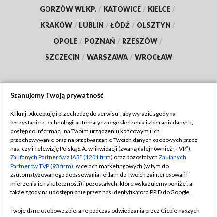
GORZÓW WLKP.
/
KATOWICE
/
KIELCE
/
KRAKÓW
/
LUBLIN
/
ŁÓDŹ
/
OLSZTYN
/
OPOLE
/
POZNAŃ
/
RZESZÓW
/
SZCZECIN
/
WARSZAWA
/
WROCŁAW
Szanujemy Twoją prywatność
Dołącz do nas:
Kliknij "Akceptuję i przechodzę do serwisu", aby wyrazić zgody na
korzystanie z technologii automatycznego śledzenia i zbierania danych,
TVP
dostęp do informacji na Twoim urządzeniu końcowym i ich
Abonament TVP
przechowywanie oraz na przetwarzanie Twoich danych osobowych przez
Regulamin TVP
nas, czyli Telewizję Polską S.A. w likwidacji (zwaną dalej również „TVP”),
Emisja w TVP
Polityka prywatności
Zaufanych Partnerów z IAB* (1201 firm)
oraz pozostałych
Zaufanych
Partnerów TVP (93 firm)
, w celach marketingowych (w tym do
Centrum informacji TVP
Moje zgody
zautomatyzowanego dopasowania reklam do Twoich zainteresowań i
mierzenia ich skuteczności) i pozostałych, które wskazujemy poniżej, a
Naziemna Telewizja Cyfrowa
Pomoc
także zgody na udostępnianie przez nas identyfikatora PPID do Google.
Sklep TVP
Biuro reklamy
Twoje dane osobowe zbierane podczas odwiedzania przez Ciebie naszych