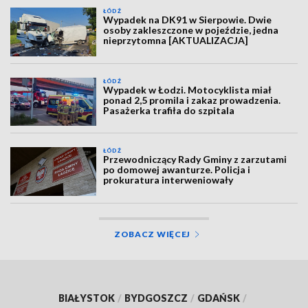
ŁÓDŹ
Wypadek na DK91 w Sierpowie. Dwie
osoby zakleszczone w pojeździe, jedna
nieprzytomna [AKTUALIZACJA]
ŁÓDŹ
Wypadek w Łodzi. Motocyklista miał
ponad 2,5 promila i zakaz prowadzenia.
Pasażerka trafiła do szpitala
ŁÓDŹ
Przewodniczący Rady Gminy z zarzutami
po domowej awanturze. Policja i
prokuratura interweniowały
ZOBACZ WIĘCEJ
BIAŁYSTOK
/
BYDGOSZCZ
/
GDAŃSK
/