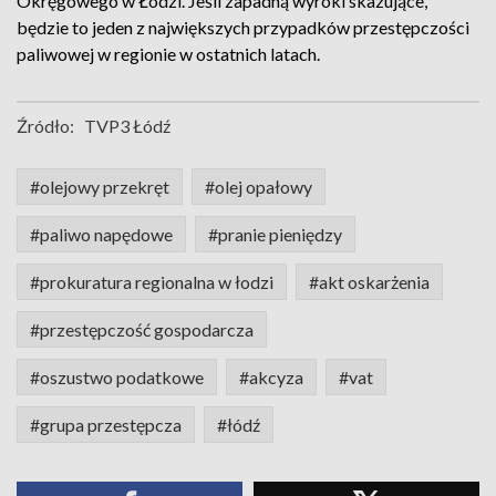
Okręgowego w Łodzi. Jeśli zapadną wyroki skazujące,
będzie to jeden z największych przypadków przestępczości
paliwowej w regionie w ostatnich latach.
Źródło:
TVP3 Łódź
#olejowy przekręt
#olej opałowy
#paliwo napędowe
#pranie pieniędzy
#prokuratura regionalna w łodzi
#akt oskarżenia
#przestępczość gospodarcza
#oszustwo podatkowe
#akcyza
#vat
#grupa przestępcza
#łódź