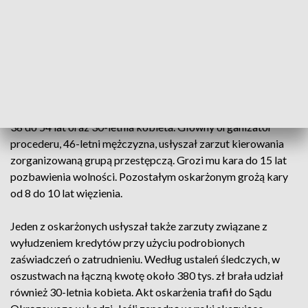
WIĘCEJ ->
MIAŁ 57 LITRÓW BIMBRU I PRAWIE 1000
LITRÓW ZACIERU. POLICJA ZATRZYMAŁA 51-LATKA
PRODUKUJĄCEGO NIELEGALNIE ALKOHOL
Dziewięć osób z zarzutami, w tym lider grupy
Na ławie oskarżonych zasiądzie ośmiu mężczyzn w wieku od
38 do 54 lat oraz 30-letnia kobieta. Główny organizator
procederu, 46-letni mężczyzna, usłyszał zarzut kierowania
zorganizowaną grupą przestępczą. Grozi mu kara do 15 lat
pozbawienia wolności. Pozostałym oskarżonym grożą kary
od 8 do 10 lat więzienia.
Jeden z oskarżonych usłyszał także zarzuty związane z
wyłudzeniem kredytów przy użyciu podrobionych
zaświadczeń o zatrudnieniu. Według ustaleń śledczych, w
oszustwach na łączną kwotę około 380 tys. zł brała udział
również 30-letnia kobieta. Akt oskarżenia trafił do Sądu