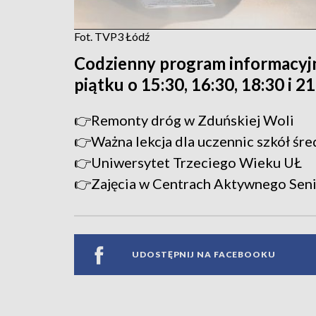
Fot. TVP3 Łódź
Codzienny program informacyj
piątku o 15:30, 16:30, 18:30 i 2
👉Remonty dróg w Zduńskiej Woli
👉Ważna lekcja dla uczennic szkół śre
👉Uniwersytet Trzeciego Wieku UŁ
👉Zajęcia w Centrach Aktywnego Sen
UDOSTĘPNIJ NA FACEBOOKU