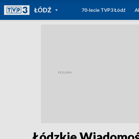
POWRÓT DO
ŁÓDŹ
70-lecie TVP3 Łódź
A
TVP REGIONY
Łódzkie Wiadomośc