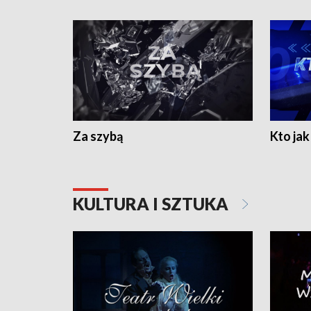
Za szybą
Kto jak 
KULTURA I SZTUKA