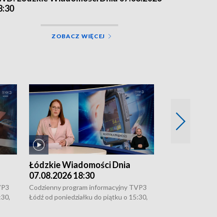
8:30
ZOBACZ WIĘCEJ
Łódzkie Wiadomości Dnia
Łódzkie Wia
07.08.2026 18:30
07.08.2026 1
VP3
Codzienny program informacyjny TVP3
Codzienny progr
:30,
Łódź od poniedziałku do piątku o 15:30,
Łódź od poniedzi
16:30, 18:30 i 21:30. W weekendy o
16:30, 18:30 i 2
18:30 i 21:30.
18:30 i 21:30.