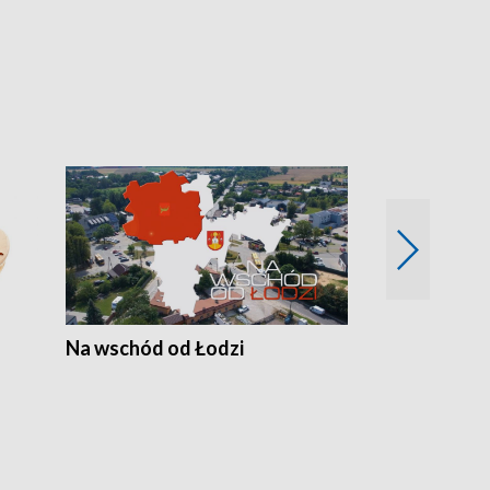
Na wschód od Łodzi
Zimowe szal
Polski