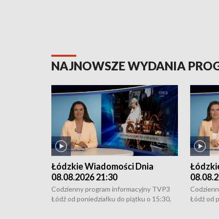
NAJNOWSZE WYDANIA PR
Łódzkie Wiadomości Dnia
Łódzki
08.08.2026 21:30
08.08.2
Codzienny program informacyjny TVP3
Codzienn
Łódź od poniedziałku do piątku o 15:30,
Łódź od p
16:30, 18:30 i 21:30. W weekendy o
16:30, 18
18:30 i 21:30.
18:30 i 2