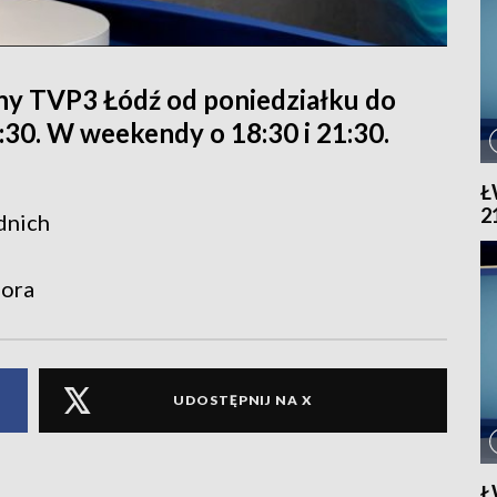
ny TVP3 Łódź od poniedziałku do
1:30. W weekendy o 18:30 i 21:30.
Ł
2
dnich
iora
UDOSTĘPNIJ NA X
Ł