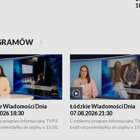
1
OGRAMÓW
e Wiadomości Dnia
Łódzkie Wiadomości Dnia
026 18:30
07.08.2026 21:30
y program informacyjny TVP3
Codzienny program informacyjny T
oniedziałku do piątku o 15:30,
Łódź od poniedziałku do piątku o 15
:30 i 21:30. W weekendy o
16:30, 18:30 i 21:30. W weekendy o
1:30.
18:30 i 21:30.