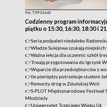
Fot. TVP3 Łódź
Codzienny program informacyj
piątku o 15:30, 16:30, 18:30 i 2
👉Seria podpaleń niedaleko Radomsk
👉Władze Sulejowa szukają miejskich
👉Ważna lekcja dla uczennic szkół śre
👉Trwają przygotowania do Igrzysk W
👉Wsparcie dla przedsiębiorców z woj
👉Ile pieniędzy potrzebuje student że
👉Remonty dróg w Zduńskiej Woli
👉S·PLOT Międzynarodowy Festiwal Sz
Młodzieży
👉Uniwersytet Trzeciego Wieku UŁ