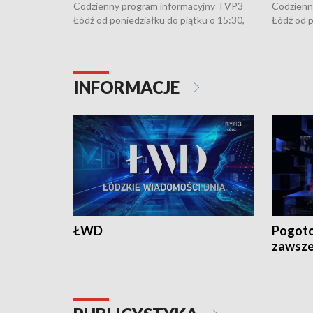
Codzienny program informacyjny TVP3
Codzienn
Łódź od poniedziałku do piątku o 15:30,
Łódź od p
16:30, 18:30 i 21:30. W weekendy o
16:30, 18
18:30 i 21:30.
18:30 i 2
INFORMACJE
ŁWD
Pogoto
zawsze