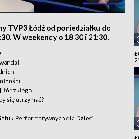
ny TVP3 Łódź od poniedziałku do
1:30. W weekendy o 18:30 i 21:30.
a
Ł
2
 wandali
dnich
olności
. łódzkiego
by się utrzymać?
tuk Performatywnych dla Dzieci i
Ł