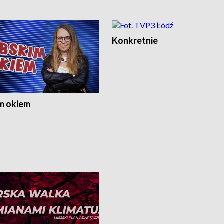
Konkretnie
m okiem