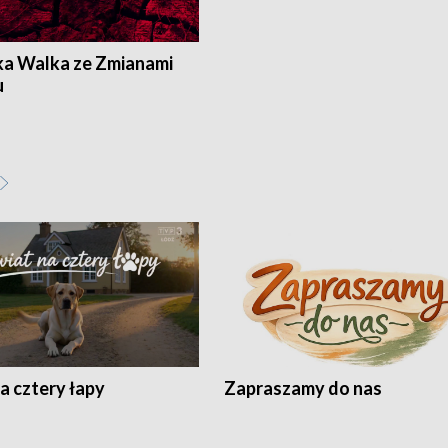
ka Walka ze Zmianami
u
a cztery łapy
Zapraszamy do nas