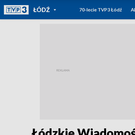
POWRÓT DO
ŁÓDŹ
70-lecie TVP3 Łódź
A
TVP REGIONY
Łódzkie Wiadomośc