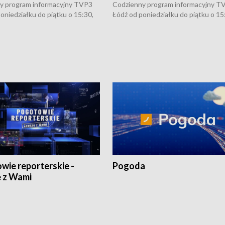
y program informacyjny TVP3
Codzienny program informacyjny T
oniedziałku do piątku o 15:30,
Łódź od poniedziałku do piątku o 15
:30 i 21:30. W weekendy o
16:30, 18:30 i 21:30. W weekendy o
1:30.
18:30 i 21:30.
wie reporterskie -
Pogoda
 z Wami