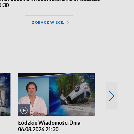
5:30
ZOBACZ WIĘCEJ
Łódzkie Wiadomości Dnia
Łódzkie Wia
06.08.2026 21:30
06.08.2026 1