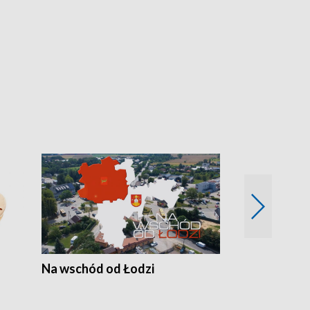
Na wschód od Łodzi
Zimowe szal
Polski