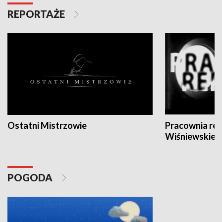
REPORTAŻE
Ostatni Mistrzowie
Pracownia re
Wiśniewskieg
POGODA