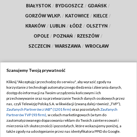
BIAŁYSTOK
/
BYDGOSZCZ
/
GDAŃSK
/
GORZÓW WLKP.
/
KATOWICE
/
KIELCE
/
KRAKÓW
/
LUBLIN
/
ŁÓDŹ
/
OLSZTYN
/
OPOLE
/
POZNAŃ
/
RZESZÓW
/
SZCZECIN
/
WARSZAWA
/
WROCŁAW
Szanujemy Twoją prywatność
Dołącz do nas:
Kliknij "Akceptuję i przechodzę do serwisu", aby wyrazić zgody na
korzystanie z technologii automatycznego śledzenia i zbierania danych,
TVP
dostęp do informacji na Twoim urządzeniu końcowym i ich
Abonament TVP
przechowywanie oraz na przetwarzanie Twoich danych osobowych przez
Regulamin TVP
nas, czyli Telewizję Polską S.A. w likwidacji (zwaną dalej również „TVP”),
Emisja w TVP
Zaufanych Partnerów z IAB* (1201 firm)
oraz pozostałych
Zaufanych
Polityka prywatności
Partnerów TVP (93 firm)
, w celach marketingowych (w tym do
Centrum informacji TVP
Moje zgody
zautomatyzowanego dopasowania reklam do Twoich zainteresowań i
mierzenia ich skuteczności) i pozostałych, które wskazujemy poniżej, a
Naziemna Telewizja Cyfrowa
Pomoc
także zgody na udostępnianie przez nas identyfikatora PPID do Google.