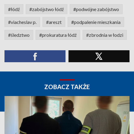
#łódź
#zabójstwo łódź
#podwójne zabójstwo
#viacheslav p.
#areszt
#podpalenie mieszkania
#śledztwo
#prokuratura łódź
#zbrodnia w łodzi
ZOBACZ TAKŻE