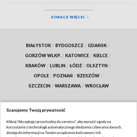
ZOBACZ WIĘCEJ
BIAŁYSTOK
/
BYDGOSZCZ
/
GDAŃSK
/
GORZÓW WLKP.
/
KATOWICE
/
KIELCE
/
KRAKÓW
/
LUBLIN
/
ŁÓDŹ
/
OLSZTYN
/
OPOLE
/
POZNAŃ
/
RZESZÓW
/
SZCZECIN
/
WARSZAWA
/
WROCŁAW
Szanujemy Twoją prywatność
Dołącz do nas:
Kliknij "Akceptuję i przechodzę do serwisu", aby wyrazić zgody na
korzystanie z technologii automatycznego śledzenia i zbierania danych,
TVP
dostęp do informacji na Twoim urządzeniu końcowym i ich