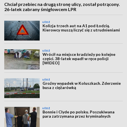
Chciał przebiec na drugą stronę ulicy, został potrącony.
26-latek zabrany śmigłowcem LPR
ŁÓDŹ
Kolizja trzech aut na A1 pod Łodzią.
Kierowcy muszą liczyć się z utrudnieniami
ŁÓDŹ
Wrócił na miejsce kradzieży po kolejne
części. 38-latek wpadł w ręce policji
[WIDEO]
ŁÓDŹ
Groźny wypadek w Koluszkach. Zderzenie
busa z ciężarówką
ŁÓDŹ
Bonnie i Clyde po polsku. Poszukiwana
para zatrzymana przez kryminalnych