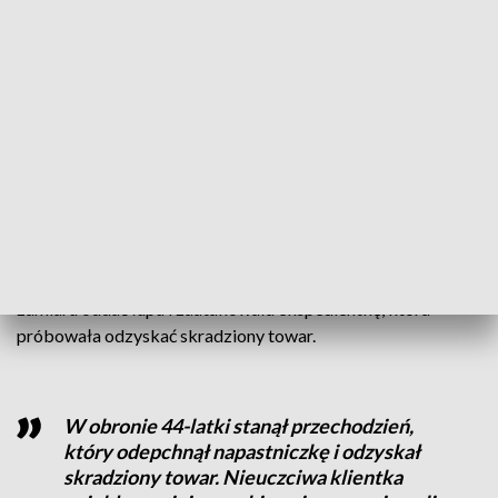
latka znana była ekspedientkom z wcześniejszych prób
kradzieży, dlatego bacznie przyglądały się jej poczynaniom.
ZOBACZ TEŻ ->
POLICJA ODZYSKAŁA TORBĘ Z
LEKAMI SENIORKI. ZŁODZIEJ UKARANY...MANDATEM
Tym razem klientka szybko skierowała się do regału z
przetworzoną żywnością, chwyciła dwa opakowania
produktów spożywczych i wybiegła z budynku. Pracownica
sklepu natychmiast zareagowała. Po krótkim pościgu
dogoniła sprawczynię kradzieży. Złodziejka jednak nie miała
zamiaru oddać łupu i zaatakowała ekspedientkę, która
próbowała odzyskać skradziony towar.
W obronie 44-latki stanął przechodzień,
który odepchnął napastniczkę i odzyskał
skradziony towar. Nieuczciwa klientka