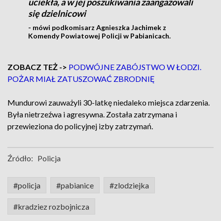
uciekła, a w jej poszukiwania zaangażowali
się dzielnicowi
- mówi podkomisarz Agnieszka Jachimek z
Komendy Powiatowej Policji w Pabianicach.
ZOBACZ TEŻ ->
PODWÓJNE ZABÓJSTWO W ŁODZI.
POŻAR MIAŁ ZATUSZOWAĆ ZBRODNIĘ
Mundurowi zauważyli 30-latkę niedaleko miejsca zdarzenia.
Była nietrzeźwa i agresywna. Została zatrzymana i
przewieziona do policyjnej izby zatrzymań.
Źródło:
Policja
#policja
#pabianice
#zlodziejka
#kradziez rozbojnicza