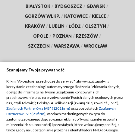
BIAŁYSTOK
/
BYDGOSZCZ
/
GDAŃSK
/
GORZÓW WLKP.
/
KATOWICE
/
KIELCE
/
KRAKÓW
/
LUBLIN
/
ŁÓDŹ
/
OLSZTYN
/
OPOLE
/
POZNAŃ
/
RZESZÓW
/
SZCZECIN
/
WARSZAWA
/
WROCŁAW
Szanujemy Twoją prywatność
Dołącz do nas:
Kliknij "Akceptuję i przechodzę do serwisu", aby wyrazić zgody na
korzystanie z technologii automatycznego śledzenia i zbierania danych,
TVP
dostęp do informacji na Twoim urządzeniu końcowym i ich
Abonament TVP
przechowywanie oraz na przetwarzanie Twoich danych osobowych przez
Regulamin TVP
nas, czyli Telewizję Polską S.A. w likwidacji (zwaną dalej również „TVP”),
Emisja w TVP
Polityka prywatności
Zaufanych Partnerów z IAB* (1201 firm)
oraz pozostałych
Zaufanych
Partnerów TVP (93 firm)
, w celach marketingowych (w tym do
Centrum informacji TVP
Moje zgody
zautomatyzowanego dopasowania reklam do Twoich zainteresowań i
mierzenia ich skuteczności) i pozostałych, które wskazujemy poniżej, a
Naziemna Telewizja Cyfrowa
Pomoc
także zgody na udostępnianie przez nas identyfikatora PPID do Google.