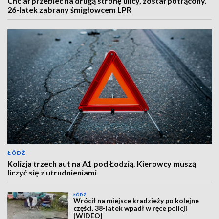
Chciał przebiec na drugą stronę ulicy, został potrącony.
26-latek zabrany śmigłowcem LPR
ŁÓDŹ
Kolizja trzech aut na A1 pod Łodzią. Kierowcy muszą
liczyć się z utrudnieniami
ŁÓDŹ
Wrócił na miejsce kradzieży po kolejne
części. 38-latek wpadł w ręce policji
[WIDEO]