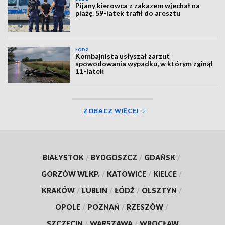
Pijany kierowca z zakazem wjechał na
plażę. 59-latek trafił do aresztu
ŁÓDŹ
Kombajnista usłyszał zarzut
spowodowania wypadku, w którym zginął
11-latek
ZOBACZ WIĘCEJ
BIAŁYSTOK
/
BYDGOSZCZ
/
GDAŃSK
/
GORZÓW WLKP.
/
KATOWICE
/
KIELCE
/
KRAKÓW
/
LUBLIN
/
ŁÓDŹ
/
OLSZTYN
/
OPOLE
/
POZNAŃ
/
RZESZÓW
/
SZCZECIN
/
WARSZAWA
/
WROCŁAW