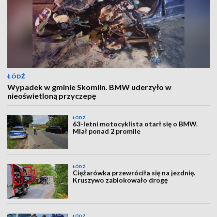
ŁÓDŹ
Wypadek w gminie Skomlin. BMW uderzyło w
nieoświetloną przyczepę
ŁÓDŹ
63-letni motocyklista otarł się o BMW.
Miał ponad 2 promile
ŁÓDŹ
Ciężarówka przewróciła się na jezdnię.
Kruszywo zablokowało drogę
ŁÓDŹ