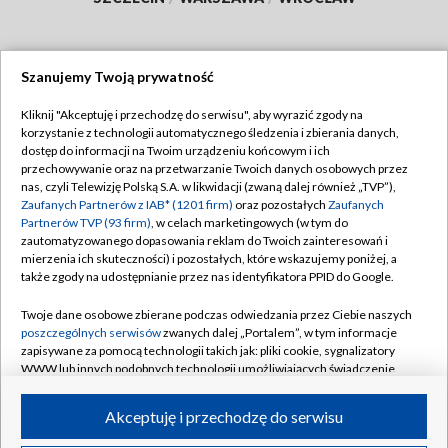
Szanujemy Twoją prywatność
Dołącz do nas:
Kliknij "Akceptuję i przechodzę do serwisu", aby wyrazić zgody na
korzystanie z technologii automatycznego śledzenia i zbierania danych,
TVP
dostęp do informacji na Twoim urządzeniu końcowym i ich
Abonament TVP
przechowywanie oraz na przetwarzanie Twoich danych osobowych przez
Regulamin TVP
nas, czyli Telewizję Polską S.A. w likwidacji (zwaną dalej również „TVP”),
Emisja w TVP
Polityka prywatności
Zaufanych Partnerów z IAB* (1201 firm)
oraz pozostałych
Zaufanych
Partnerów TVP (93 firm)
, w celach marketingowych (w tym do
Centrum informacji TVP
Moje zgody
zautomatyzowanego dopasowania reklam do Twoich zainteresowań i
mierzenia ich skuteczności) i pozostałych, które wskazujemy poniżej, a
Naziemna Telewizja Cyfrowa
Pomoc
także zgody na udostępnianie przez nas identyfikatora PPID do Google.
Sklep TVP
Biuro reklamy
Twoje dane osobowe zbierane podczas odwiedzania przez Ciebie naszych
Rada Programowa
Kontakt
poszczególnych serwisów
zwanych dalej „Portalem”, w tym informacje
zapisywane za pomocą technologii takich jak: pliki cookie, sygnalizatory
System NOS
WWW lub innych podobnych technologii umożliwiających świadczenie
dopasowanych i bezpiecznych usług, personalizację treści oraz reklam,
Informacje o nadawcy
Kanały
udostępnianie funkcji mediów społecznościowych oraz analizowanie
Akceptuję i przechodzę do serwisu
ruchu w Internecie.
Program dla prasy
©2026 Telewizja Polska S.A. w likwidacji