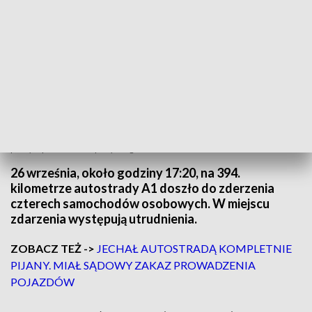
Zablokowane są lewy i środkowy pas ruchu, przejazd odbywa się wyłącznie
prawym pasem/Fot. Raporty Drogowe Autostrada A1
26 września, około godziny 17:20, na 394.
kilometrze autostrady A1 doszło do zderzenia
czterech samochodów osobowych. W miejscu
zdarzenia występują utrudnienia.
ZOBACZ TEŻ ->
JECHAŁ AUTOSTRADĄ KOMPLETNIE
PIJANY. MIAŁ SĄDOWY ZAKAZ PROWADZENIA
POJAZDÓW