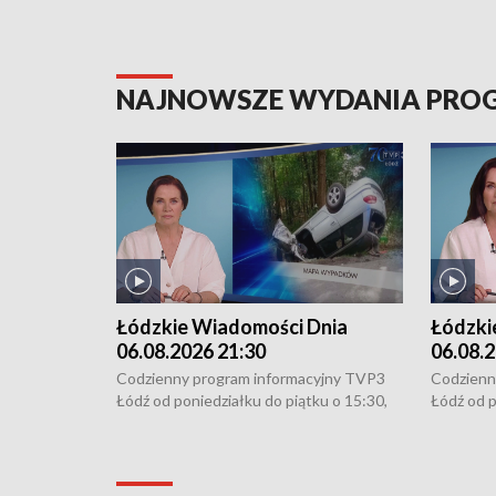
NAJNOWSZE WYDANIA PR
Łódzkie Wiadomości Dnia
Łódzki
06.08.2026 21:30
06.08.2
Codzienny program informacyjny TVP3
Codzienn
Łódź od poniedziałku do piątku o 15:30,
Łódź od p
16:30, 18:30 i 21:30. W weekendy o
16:30, 18
18:30 i 21:30.
18:30 i 2