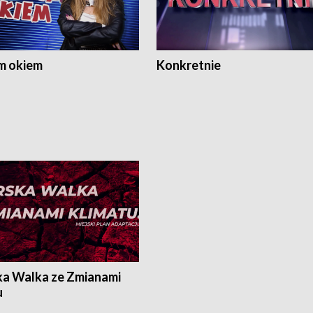
m okiem
Konkretnie
ka Walka ze Zmianami
u