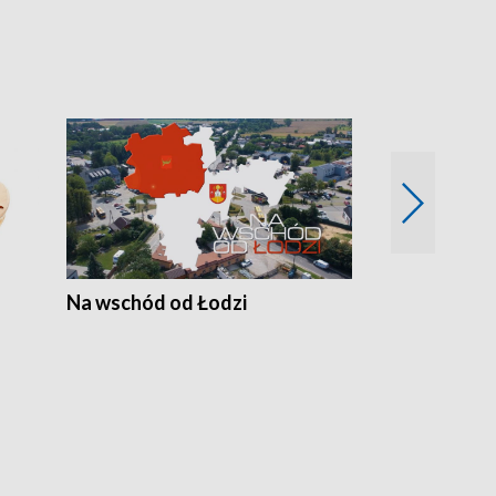
Na wschód od Łodzi
Zimowe szal
Polski