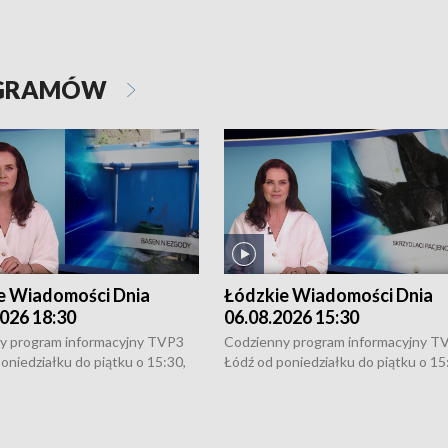
OGRAMÓW
e Wiadomości Dnia
Łódzkie Wiadomości Dnia
026 18:30
06.08.2026 15:30
y program informacyjny TVP3
Codzienny program informacyjny T
oniedziałku do piątku o 15:30,
Łódź od poniedziałku do piątku o 15
:30 i 21:30. W weekendy o
16:30, 18:30 i 21:30. W weekendy o
1:30.
18:30 i 21:30.