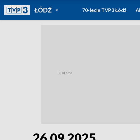
POWRÓT DO
ŁÓDŹ
70-lecie TVP3 Łódź
A
TVP REGIONY
26.09.2025