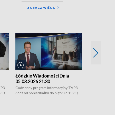
ZOBACZ WIĘCEJ
Łódzkie Wiadomości Dnia
Łódzkie Wia
05.08.2026 21:30
05.08.2026 1
VP3
Codzienny program informacyjny TVP3
Codzienny progr
:30,
Łódź od poniedziałku do piątku o 15:30,
Łódź od poniedzi
16:30, 18:30 i 21:30. W weekendy o
16:30, 18:30 i 2
18:30 i 21:30.
18:30 i 21:30.