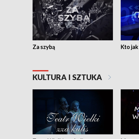
Za szybą
Kto jak 
KULTURA I SZTUKA