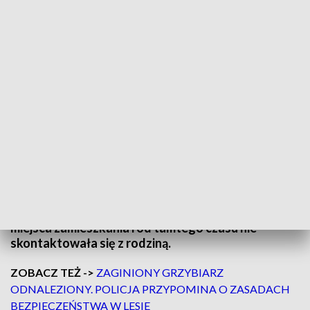
Wszystkie osoby, które mogą pomóc w ustaleniu miejsca jej pobytu, proszone
są o kontakt z Komisariatem Policji Komendy Miejskiej Policji w Łodzi przy
ulicy Organizacji WiN 60/Fot. Policja
Policjanci z bałuckiego komisariatu łódzkiej
komendy poszukują 76-letniej Henryki Mann.
Kobieta 24 września, około godziny 10:45, wyszła z
miejsca zamieszkania i od tamtego czasu nie
skontaktowała się z rodziną.
ZOBACZ TEŻ ->
ZAGINIONY GRZYBIARZ
ODNALEZIONY. POLICJA PRZYPOMINA O ZASADACH
BEZPIECZEŃSTWA W LESIE