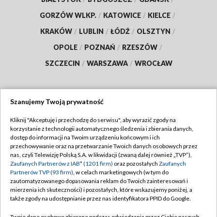
GORZÓW WLKP.
/
KATOWICE
/
KIELCE
/
KRAKÓW
/
LUBLIN
/
ŁÓDŹ
/
OLSZTYN
/
OPOLE
/
POZNAŃ
/
RZESZÓW
/
SZCZECIN
/
WARSZAWA
/
WROCŁAW
Szanujemy Twoją prywatność
Dołącz do nas:
Kliknij "Akceptuję i przechodzę do serwisu", aby wyrazić zgody na
korzystanie z technologii automatycznego śledzenia i zbierania danych,
TVP
dostęp do informacji na Twoim urządzeniu końcowym i ich
Abonament TVP
przechowywanie oraz na przetwarzanie Twoich danych osobowych przez
Regulamin TVP
nas, czyli Telewizję Polską S.A. w likwidacji (zwaną dalej również „TVP”),
Emisja w TVP
Polityka prywatności
Zaufanych Partnerów z IAB* (1201 firm)
oraz pozostałych
Zaufanych
Partnerów TVP (93 firm)
, w celach marketingowych (w tym do
Centrum informacji TVP
Moje zgody
zautomatyzowanego dopasowania reklam do Twoich zainteresowań i
mierzenia ich skuteczności) i pozostałych, które wskazujemy poniżej, a
Naziemna Telewizja Cyfrowa
Pomoc
także zgody na udostępnianie przez nas identyfikatora PPID do Google.
Sklep TVP
Biuro reklamy
Twoje dane osobowe zbierane podczas odwiedzania przez Ciebie naszych