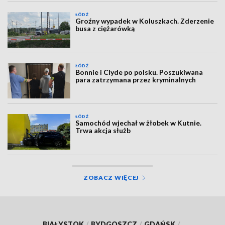
ŁÓDŹ
Groźny wypadek w Koluszkach. Zderzenie
busa z ciężarówką
ŁÓDŹ
Bonnie i Clyde po polsku. Poszukiwana
para zatrzymana przez kryminalnych
ŁÓDŹ
Samochód wjechał w żłobek w Kutnie.
Trwa akcja służb
ZOBACZ WIĘCEJ
BIAŁYSTOK
/
BYDGOSZCZ
/
GDAŃSK
/