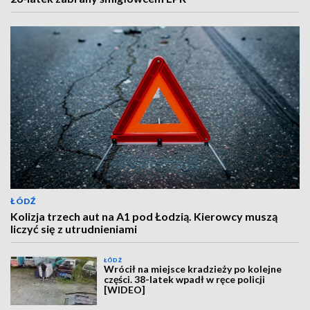
ŁÓDŹ
Kolizja trzech aut na A1 pod Łodzią. Kierowcy muszą
liczyć się z utrudnieniami
ŁÓDŹ
Wrócił na miejsce kradzieży po kolejne
części. 38-latek wpadł w ręce policji
[WIDEO]