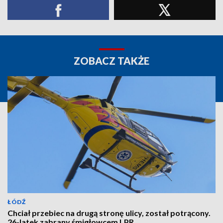
ZOBACZ TAKŻE
ŁÓDŹ
Chciał przebiec na drugą stronę ulicy, został potrącony.
26-latek zabrany śmigłowcem LPR