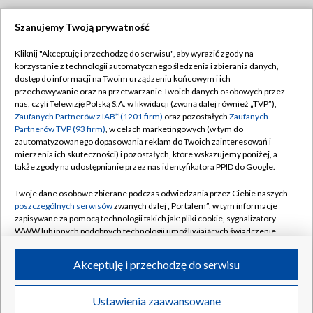
Szanujemy Twoją prywatność
Dołącz do nas:
Kliknij "Akceptuję i przechodzę do serwisu", aby wyrazić zgody na
korzystanie z technologii automatycznego śledzenia i zbierania danych,
TVP
dostęp do informacji na Twoim urządzeniu końcowym i ich
Abonament TVP
przechowywanie oraz na przetwarzanie Twoich danych osobowych przez
Regulamin TVP
nas, czyli Telewizję Polską S.A. w likwidacji (zwaną dalej również „TVP”),
Emisja w TVP
Polityka prywatności
Zaufanych Partnerów z IAB* (1201 firm)
oraz pozostałych
Zaufanych
Partnerów TVP (93 firm)
, w celach marketingowych (w tym do
Centrum informacji TVP
Moje zgody
zautomatyzowanego dopasowania reklam do Twoich zainteresowań i
mierzenia ich skuteczności) i pozostałych, które wskazujemy poniżej, a
Naziemna Telewizja Cyfrowa
Pomoc
także zgody na udostępnianie przez nas identyfikatora PPID do Google.
Sklep TVP
Biuro reklamy
Twoje dane osobowe zbierane podczas odwiedzania przez Ciebie naszych
Rada Programowa
Kontakt
poszczególnych serwisów
zwanych dalej „Portalem”, w tym informacje
zapisywane za pomocą technologii takich jak: pliki cookie, sygnalizatory
System NOS
WWW lub innych podobnych technologii umożliwiających świadczenie
dopasowanych i bezpiecznych usług, personalizację treści oraz reklam,
Informacje o nadawcy
Kanały
udostępnianie funkcji mediów społecznościowych oraz analizowanie
Akceptuję i przechodzę do serwisu
ruchu w Internecie.
Program dla prasy
©2026 Telewizja Polska S.A. w likwidacji
Biuro Reklamy
Twoje dane osobowe zbierane podczas odwiedzania przez Ciebie
Ustawienia zaawansowane
poszczególnych serwisów
na Portalu, takie jak adresy IP, identyfikatory