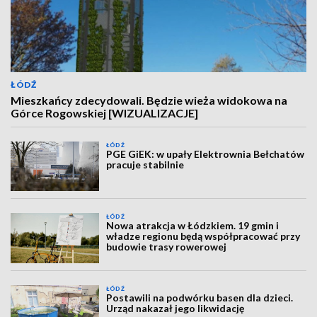
ŁÓDŹ
Mieszkańcy zdecydowali. Będzie wieża widokowa na
Górce Rogowskiej [WIZUALIZACJE]
ŁÓDŹ
PGE GiEK: w upały Elektrownia Bełchatów
pracuje stabilnie
ŁÓDŹ
Nowa atrakcja w Łódzkiem. 19 gmin i
władze regionu będą współpracować przy
budowie trasy rowerowej
ŁÓDŹ
Postawili na podwórku basen dla dzieci.
Urząd nakazał jego likwidację