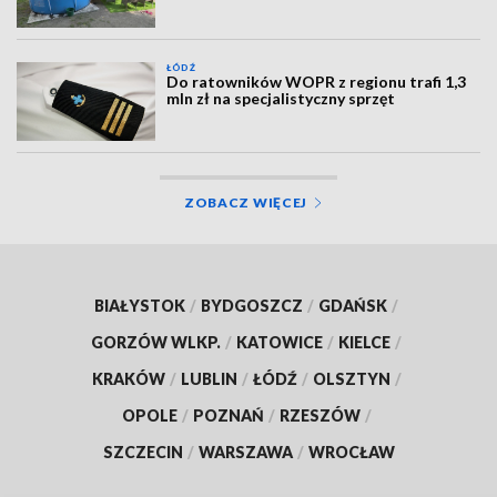
ŁÓDŹ
Do ratowników WOPR z regionu trafi 1,3
mln zł na specjalistyczny sprzęt
ZOBACZ WIĘCEJ
BIAŁYSTOK
/
BYDGOSZCZ
/
GDAŃSK
/
GORZÓW WLKP.
/
KATOWICE
/
KIELCE
/
KRAKÓW
/
LUBLIN
/
ŁÓDŹ
/
OLSZTYN
/
OPOLE
/
POZNAŃ
/
RZESZÓW
/
SZCZECIN
/
WARSZAWA
/
WROCŁAW