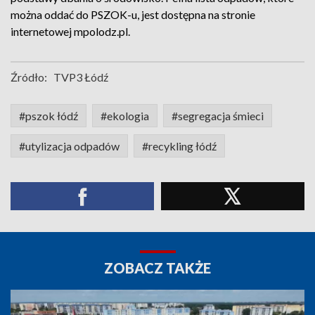
można oddać do PSZOK-u, jest dostępna na stronie
internetowej mpolodz.pl.
Źródło:
TVP3 Łódź
#pszok łódź
#ekologia
#segregacja śmieci
#utylizacja odpadów
#recykling łódź
ZOBACZ TAKŻE