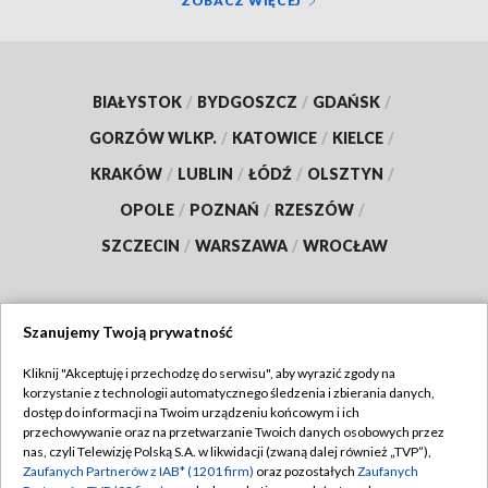
ZOBACZ WIĘCEJ
BIAŁYSTOK
/
BYDGOSZCZ
/
GDAŃSK
/
GORZÓW WLKP.
/
KATOWICE
/
KIELCE
/
KRAKÓW
/
LUBLIN
/
ŁÓDŹ
/
OLSZTYN
/
OPOLE
/
POZNAŃ
/
RZESZÓW
/
SZCZECIN
/
WARSZAWA
/
WROCŁAW
Szanujemy Twoją prywatność
Dołącz do nas:
Kliknij "Akceptuję i przechodzę do serwisu", aby wyrazić zgody na
korzystanie z technologii automatycznego śledzenia i zbierania danych,
TVP
dostęp do informacji na Twoim urządzeniu końcowym i ich
Abonament TVP
przechowywanie oraz na przetwarzanie Twoich danych osobowych przez
Regulamin TVP
nas, czyli Telewizję Polską S.A. w likwidacji (zwaną dalej również „TVP”),
Emisja w TVP
Polityka prywatności
Zaufanych Partnerów z IAB* (1201 firm)
oraz pozostałych
Zaufanych