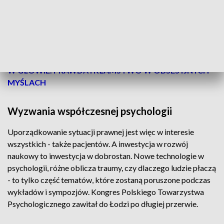
- mówi dr Jadwiga Łuczak-Wawrzyniak,
przewodnicząca Polskiego Towarzystwa
Psychologicznego.
PRZECZYTAJ ->
NIE WIERZ WE WSZYSTKO, CO MASZ
W GŁOWIE. PRAWDA I KŁAMSTWO W OBSESYJNYCH
MYŚLACH
Wyzwania współczesnej psychologii
Uporządkowanie sytuacji prawnej jest więc w interesie
wszystkich - także pacjentów. A inwestycja w rozwój
naukowy to inwestycja w dobrostan. Nowe technologie w
psychologii, różne oblicza traumy, czy dlaczego ludzie płaczą
- to tylko część tematów, które zostaną poruszone podczas
wykładów i sympozjów. Kongres Polskiego Towarzystwa
Psychologicznego zawitał do Łodzi po długiej przerwie.